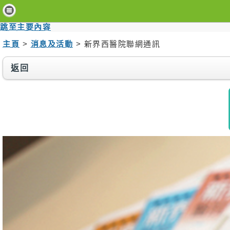
主
頁
跳至主要內容
主頁
>
消息及活動
> 新界西醫院聯網通訊
病
人
與
返回
訪
客
醫
療
服
務
醫
護
專
業
人
員