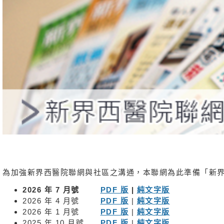
消
息
及
活
動
關
於
我
們
聯
絡
我
們
為加強新界西醫院聯網與社區之溝通，本聯網為此準備「新
免
責
2026 年 7 月號
PDF 版
|
純文字版
聲
2026 年 4 月號
PDF 版
|
純文字版
明
2026 年 1 月號
PDF 版
|
純文字版
2025 年 10 月號
PDF 版
|
純文字版