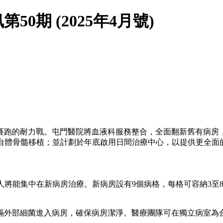
期 (2025年4月號)
賽跑的耐力戰。屯門醫院將血液科服務整合，全面翻新舊有病房
行自體骨髓移植；並計劃於年底啟用日間治療中心，以提供更全面
人將能集中在新病房治療。新病房設有9個病格，每格可容納3至
隔外部細菌進入病房，確保病房潔淨。醫療團隊可在獨立病室為