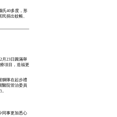
攝氏40多度，形
居民捐出蚊帳、
月23日圓滿舉
醫療項目，造福更
醒獅隊在起步禮
圍醫院管治委員
力。
少同事更加悉心