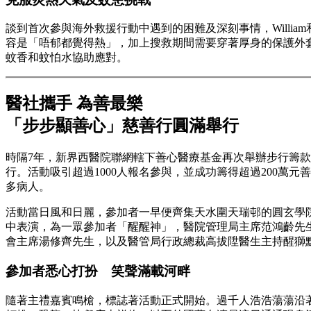
談到首次參與海外救援行動中遇到的困難及深刻事情，Willi
容是「唔郁都覺得熱」，加上搜救期間需要穿著厚身的保護外
蚊香和蚊怕水協助應對。
醫社攜手 為善最樂
「步步顯善心」慈善行圓滿舉行
時隔7年，新界西醫院聯網轄下善心醫療基金再次舉辦步行籌款活
行。活動吸引超過1000人報名參與，並成功籌得超過200萬
多病人。
活動當日風和日麗，參加者一早便齊集天水圍天瑞邨的圓玄學
中表演，為一眾參加者「醒醒神」，醫院管理局主席范鴻齡先
會主席湯修齊先生，以及醫管局行政總裁高拔陞醫生主持醒獅
參加者悉心打扮 笑聲滿載河畔
隨著主禮嘉賓鳴槍，標誌著活動正式開始。過千人浩浩蕩蕩沿