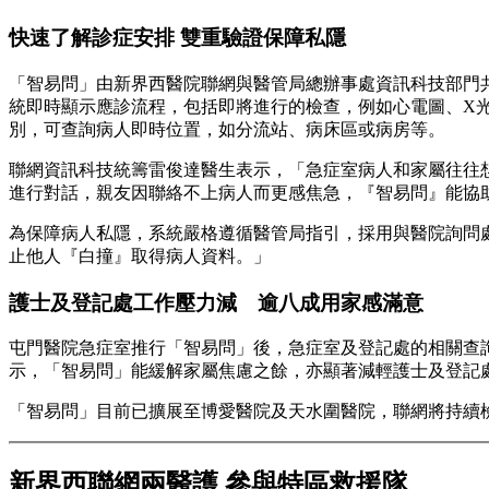
快速了解診症安排 雙重驗證保障私隱
「智易問」由新界西醫院聯網與醫管局總辦事處資訊科技部門
統即時顯示應診流程，包括即將進行的檢查，例如心電圖、X
別，可查詢病人即時位置，如分流站、病床區或病房等。
聯網資訊科技統籌雷俊達醫生表示，「急症室病人和家屬往往
進行對話，親友因聯絡不上病人而更感焦急，『智易問』能協
為保障病人私隱，系統嚴格遵循醫管局指引，採用與醫院詢問
止他人『白撞』取得病人資料。」
護士及登記處工作壓力減 逾八成用家感滿意
屯門醫院急症室推行「智易問」後，急症室及登記處的相關查詢
示，「智易問」能緩解家屬焦慮之餘，亦顯著減輕護士及登記
「智易問」目前已擴展至博愛醫院及天水圍醫院，聯網將持續
新界西聯網兩醫護 參與特區救援隊