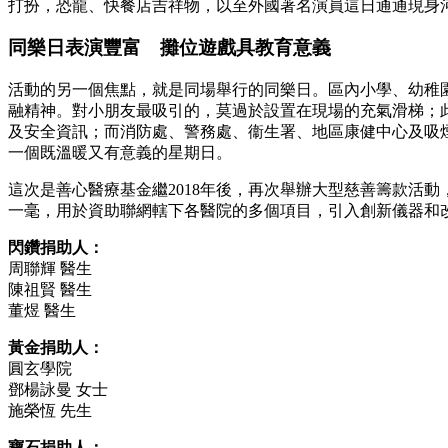
打扮，恐龍、快餐店吉祥物，以至外國著名演員這日通通現身
同樂日表演豐富 攤位遊戲具教育意義
活動的另一個焦點，就是同場舉行的同樂日。區內小學、幼稚
融精神。對小朋友最吸引的，莫過於設置在現場的充氣滑梯；
及安全資訊；而消防處、警務處、衞生署、地區康健中心及吸
一個既溫暖又有意義的星期日。
這次是善心醫療基金繼2018年後，再次舉辦大型慈善籌款活
一毫，用於資助聯網轄下各醫院的多個項目，引入創新儀器和
閃鑽捐助人：
周聯輝 醫生
陳祖賢 醫生
董煜 醫生
黃金捐助人：
圓玄學院
鄧楊詠曼 女士
施榮恆 先生
寶石捐助人：