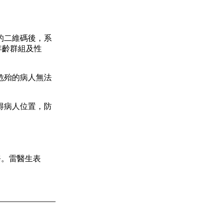
的二維碼後，系
年齡群組及性
危殆的病人無法
得病人位置，防
務。雷醫生表