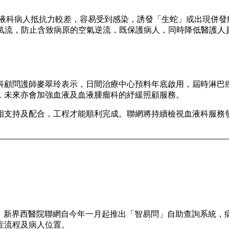
血液科病人抵抗力較差，容易受到感染，誘發「生蛇」或出現併發
及氣流，防止含致病原的空氣逆流，既保護病人，同時降低醫護人
科顧問護師麥翠玲表示，日間治療中心預料年底啟用，屆時淋巴
，未來亦會加強血液及血液腫瘤科的紓緩照顧服務。
相支持及配合，工程才能順利完成。聯網將持續檢視血液科服務
題。新界西醫院聯網自今年一月起推出「智易問」自助查詢系統，
症流程及病人位置。