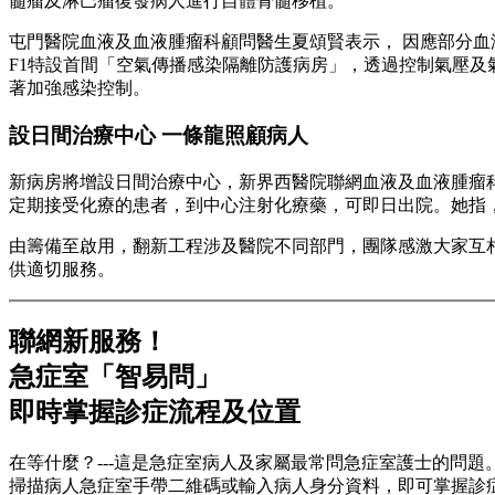
髓瘤及淋巴瘤復發病人進行自體骨髓移植。
屯門醫院血液及血液腫瘤科顧問醫生夏頌賢表示， 因應部分
F1特設首間「空氣傳播感染隔離防護病房」，透過控制氣壓
著加強感染控制。
設日間治療中心 一條龍照顧病人
新病房將增設日間治療中心，新界西醫院聯網血液及血液腫瘤
定期接受化療的患者，到中心注射化療藥，可即日出院。她指
由籌備至啟用，翻新工程涉及醫院不同部門，團隊感激大家互
供適切服務。
聯網新服務！
急症室「智易問」
即時掌握診症流程及位置
在等什麼？---這是急症室病人及家屬最常問急症室護士的問
掃描病人急症室手帶二維碼或輸入病人身分資料，即可掌握診