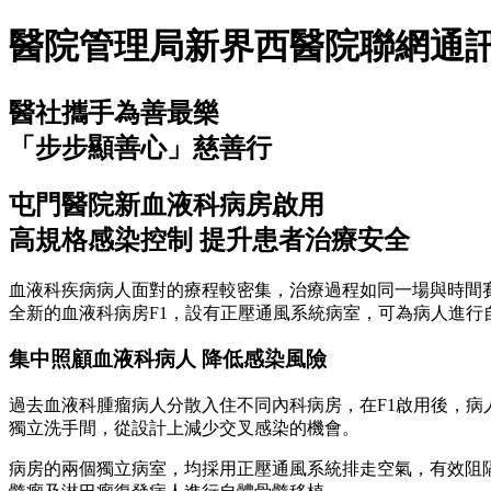
醫院管理局新界西醫院聯網通訊第50
醫社攜手為善最樂
「步步顯善心」慈善行
屯門醫院新血液科病房啟用
高規格感染控制 提升患者治療安全
血液科疾病病人面對的療程較密集，治療過程如同一場與時間
全新的血液科病房F1，設有正壓通風系統病室，可為病人進
集中照顧血液科病人 降低感染風險
過去血液科腫瘤病人分散入住不同內科病房，在F1啟用後，病
獨立洗手間，從設計上減少交叉感染的機會。
病房的兩個獨立病室，均採用正壓通風系統排走空氣，有效阻