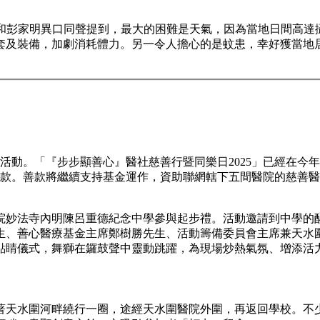
am和彭家明異口同聲提到，最大的困難是天氣，因為當地日間高達
套及裝備，加劇消耗體力。另一令人擔心的是蚊患，幸好獲當地
動。「『步步顯善心』醫社慈善行暨同樂日2025」已經在今年2
元善款。善款將繼續支持基金運作，資助聯網轄下五間醫院的慈善
院妙法寺內明陳呂重德紀念中學參與起步禮。活動邀請到中學的
生、善心醫療基金主席鄭樹勝先生、活動籌備委員會主席兼天水
點睛儀式，舞獅在鑼鼓聲中靈動跳躍，為現場炒熱氣氛、增添活
著天水圍河畔繞行一圈，途經天水圍醫院外圍，再返回學校。不