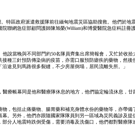
急狀態。特區政府派遣救援隊前往緬甸地震災區協助搜救。他們於地
聯網急症部顧問護師陳旭榮(William)和博愛醫院急症科註冊
放學。他說當晚與不同部門約50名隊員齊集出席簡報會，又忙於收
共接種三針預防傳染病的疫苗，亦需口服預防瘧疾的藥物，然後
「沿途見到馬路很多裂縫，不少房屋倒塌，居民流離失所。」
提到，醫療帳幕同是他和醫療隊休息的地方，他們協定輪流休息，廿
種藥物，包括止痛藥物、腸胃藥和補充身體水份的藥物等，亦帶備
帳幕。另外，他們亦跟隨國家隊隊員到另一區域為災民義診及提
，部分人地震時跌倒受傷，需要消毒及洗傷口，他們都對醫療隊