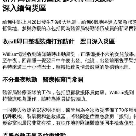
深入緬甸災區
緬甸中部上月28日發生7.9級大地震，緬甸6個地區進入緊
抵當地。參與救援的亦包括同為醫管局特勤隊伍成員的新界西醫院
收call即日整理裝備打預防針 翌日深入災區
William憶述收到通知隨時出動當刻，正準備接小六的女兒
至午夜，回家睡一覺翌日中午便出發。他說，出發前兩隻手臂
再轉乘逾三十小時巴士，輾轉抵達災情最嚴重的曼德勒地區。
不分晝夜執勤 醫療帳幕門常開
醫管局醫療團隊的工作，包括照顧救援隊員健康。William
持醫療帳幕運作，隨時為隊員提供協助。
一同參與救援的彭家明提到，醫管局為今次救災準備了70多
括呼吸機、製氧機和急救儀器，將醫院急症室急救房「搬到」
形容當地居民非常有禮，有秩序地排隊讓醫療隊同事檢查傷勢
克服炎熱天氣及蚊患挑戰