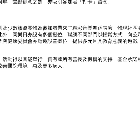
河畔，盡顯創意之餘，亦吸引參加者「打卡」留念。
園及少數族裔團體為參加者帶來了精彩音樂舞蹈表演，體現社區
此外，同樂日亦設有多個攤位，聯網不同部門以輕鬆方式，向公
煙與健康委員會亦應邀設置攤位，提供多元且具教育意義的遊戲
動，活動得以圓滿舉行，實有賴所有善長及機構的支持，基金承諾
改善醫院環境，惠及更多病人。