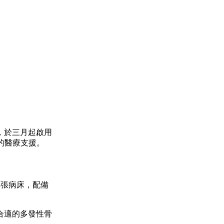
，於三月起啟用
的醫療支援。
8張病床，配備
合適的多發性骨