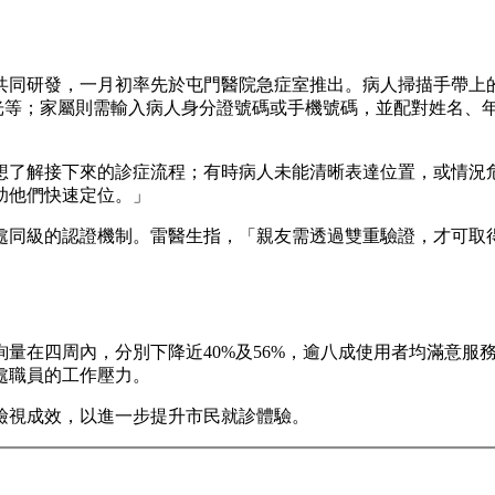
共同研發，一月初率先於屯門醫院急症室推出。病人掃描手帶上
光等；家屬則需輸入病人身分證號碼或手機號碼，並配對姓名、
想了解接下來的診症流程；有時病人未能清晰表達位置，或情況
助他們快速定位。」
處同級的認證機制。雷醫生指，「親友需透過雙重驗證，才可取
量在四周內，分別下降近40%及56%，逾八成使用者均滿意服
處職員的工作壓力。
檢視成效，以進一步提升市民就診體驗。