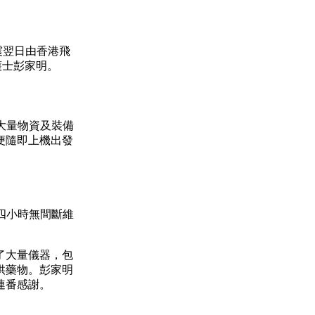
震翌日由香港飛
護士彭家明。
拾大量物資及裝備
便隨即上機出發
四小時無間斷維
了大量儀器，包
供藥物。彭家明
連番感謝。