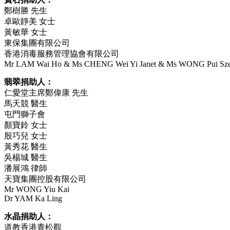
鄭樹勝 先生
卓歐靜美 女士
黃敏華 女士
東保集團有限公司
香港消毒服務管理協會有限公司
Mr LAM Wai Ho & Ms CHENG Wei Yi Janet & Ms WONG Pui Sze
翡翠捐助人：
仁愛堂主席鄭偉康 先生
馬天競 醫生
屯門獅子會
顏寶鈴 女士
殷巧兒 女士
黃秀花 醫生
吳楊城 醫生
潘展鴻 律師
天寶集團控股有限公司
Mr WONG Yiu Kai
Dr YAM Ka Ling
水晶捐助人：
道教香港青松觀