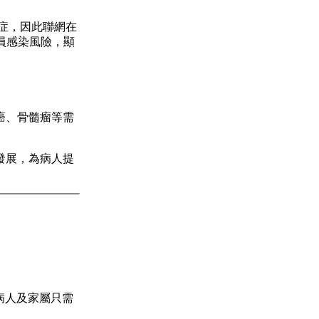
症，因此聯網在
員感染風險，顯
癌、骨髓瘤等需
發展，為病人提
病人及家屬只需