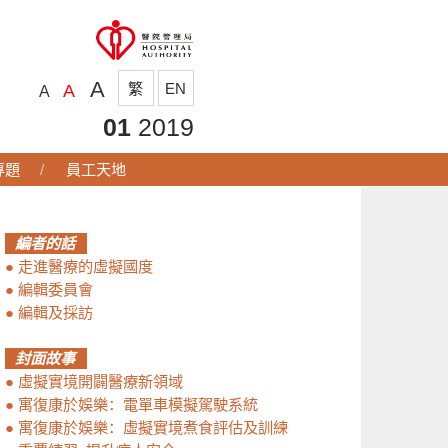
A
繁
EN
A
A
01
2019
專題
員工天地
編者的話
●
走進醫療的虛擬國度
●
編輯委員會
●
編輯及採訪
封面故事
●
虛擬實境開闢醫療新領域
●
寓復康於娛樂：電單車模擬駕駛系統
●
寓復康於娛樂：虛擬實境煮食評估及訓練