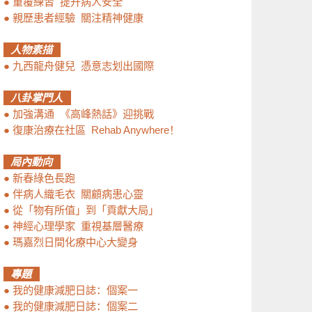
●
重覆練習 提升病人安全
●
親歷患者經驗 關注精神健康
人物素描
●
九西龍舟健兒 憑意志划出國際
八卦掌門人
●
加強溝通 《高峰熱話》迎挑戰
●
復康治療在社區 Rehab Anywhere！
局內動向
●
新春綠色長跑
●
伴病人織毛衣 關顧病患心靈
●
從「物有所值」到「貢獻大局」
●
神經心理學家 重視基層醫療
●
瑪嘉烈日間化療中心大變身
專題
●
我的健康減肥日誌：個案一
●
我的健康減肥日誌：個案二