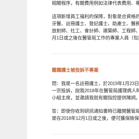
相關程序，有關費用例如法律代表費用、
這項新增員工福利的保障，對象是合資格
牙醫、註冊護士、登記護士、助產士、醫
放射師、社工、會計師、建築師、工程師、
月1日或之後在醫管局工作的專業人員（包
離職護士被投訴不專業
問：我是一名註冊護士，於2019年1月2
一宗投訴，說我2018年在醫管局護理病
小組主席，並邀請我就有關指控提供陳詞
答：即使你收到研訊通知書時已離開醫管
是在2018年12月1日或之後，便可獲保險