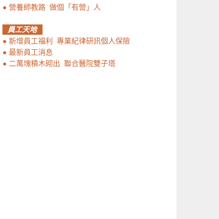
●
營養師教路 做個「有營」人
員工天地
●
新增員工福利 專業紀律研訊個人保險
●
最新員工消息
●
二萬塊積木砌出 聯合醫院雙子塔