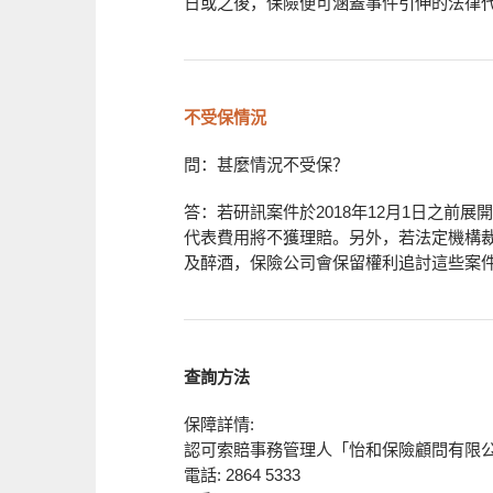
日或之後，保險便可涵蓋事件引伸的法律
不受保情況
問：甚麼情況不受保？
答：若研訊案件於2018年12月1日之前
代表費用將不獲理賠。另外，若法定機構
及醉酒，保險公司會保留權利追討這些案
查詢方法
保障詳情:
認可索賠事務管理人「怡和保險顧問有限
電話: 2864 5333