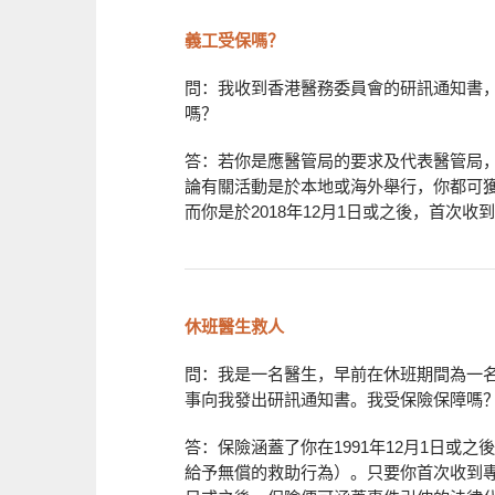
義工受保嗎？
問：我收到香港醫務委員會的研訊通知書
嗎？
答：若你是應醫管局的要求及代表醫管局
論有關活動是於本地或海外舉行，你都可獲保
而你是於2018年12月1日或之後，首次
休班醫生救人
問：我是一名醫生，早前在休班期間為一
事向我發出研訊通知書。我受保險保障嗎
答：保險涵蓋了你在1991年12月1日或
給予無償的救助行為）。只要你首次收到專業