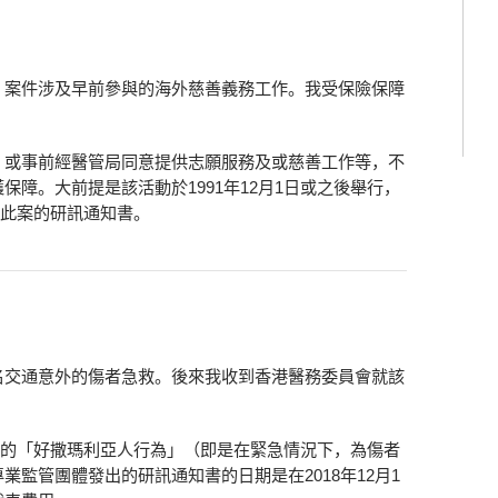
，案件涉及早前參與的海外慈善義務工作。我受保險保障
，或事前經醫管局同意提供志願服務及或慈善工作等，不
障。大前提是該活動於1991年12月1日或之後舉行，
收到此案的研訊通知書。
名交通意外的傷者急救。後來我收到香港醫務委員會就該
？
之後的「好撒瑪利亞人行為」（即是在緊急情況下，為傷者
監管團體發出的研訊通知書的日期是在2018年12月1