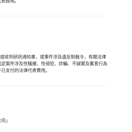
代表費用。
展開或收到研訊通知書，或事件涉及違反制裁令，有關法律
裁定案件涉及性騷擾、性侵犯、詐騙、不誠實及蓄意行為
件已支付的法律代表費用。
公司」