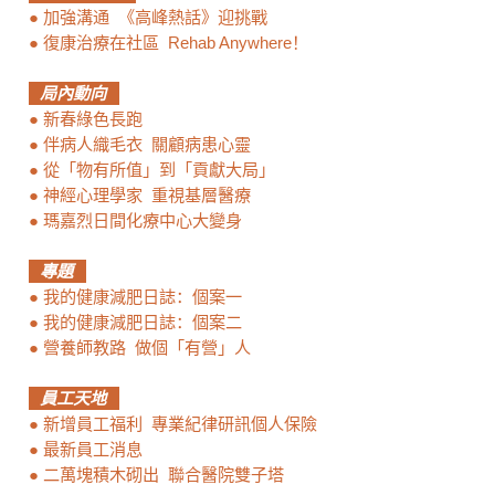
●
加強溝通 《高峰熱話》迎挑戰
●
復康治療在社區 Rehab Anywhere！
局內動向
●
新春綠色長跑
●
伴病人織毛衣 關顧病患心靈
●
從「物有所值」到「貢獻大局」
●
神經心理學家 重視基層醫療
●
瑪嘉烈日間化療中心大變身
專題
●
我的健康減肥日誌：個案一
●
我的健康減肥日誌：個案二
●
營養師教路 做個「有營」人
員工天地
●
新增員工福利 專業紀律研訊個人保險
●
最新員工消息
●
二萬塊積木砌出 聯合醫院雙子塔