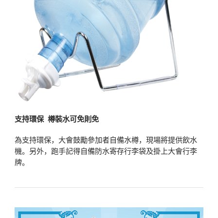
支持環保 樽裝水可免則免
為支持環保，大會鼓勵參加者自備水樽，現場將提供飲水
機。另外，跑手記得自備防水寄存行李袋及掛上大會行李
牌。