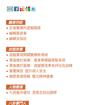
編者的話
●
走進醫療的虛擬國度
●
編輯委員會
●
編輯及採訪
封面故事
●
虛擬實境開闢醫療新領域
●
寓復康於娛樂：電單車模擬駕駛系統
●
寓復康於娛樂：虛擬實境煮食評估及訓練
●
重覆練習 提升病人安全
●
親歷患者經驗 關注精神健康
人物素描
●
九西龍舟健兒 憑意志划出國際
八卦掌門人