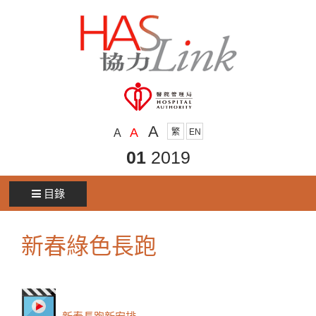
A
A
A
繁
EN
01
2019
目錄
新春綠色長跑