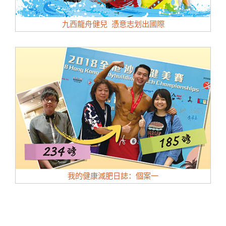
九西龍舟健兒 憑意志划出國際
我的健康減肥日誌：個案一