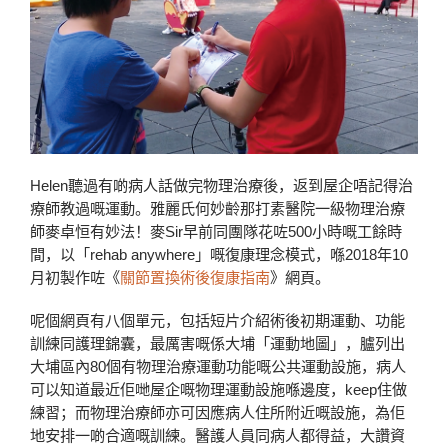
Helen聽過有啲病人話做完物理治療後，返到屋企唔記得治
療師教過嘅運動。雅麗氏何妙齡那打素醫院一級物理治療
師麥卓恒有妙法！麥Sir早前同團隊花咗500小時嘅工餘時
間，以「rehab anywhere」嘅復康理念模式，喺2018年10
月初製作咗《
關節置換術後復康指南
》網頁。
呢個網頁有八個單元，包括短片介紹術後初期運動、功能
訓練同護理錦囊，最厲害嘅係大埔「運動地圖」，臚列出
大埔區內80個有物理治療運動功能嘅公共運動設施，病人
可以知道最近佢哋屋企嘅物理運動設施喺邊度，keep住做
練習；而物理治療師亦可因應病人住所附近嘅設施，為佢
地安排一啲合適嘅訓練。醫護人員同病人都得益，大讚資