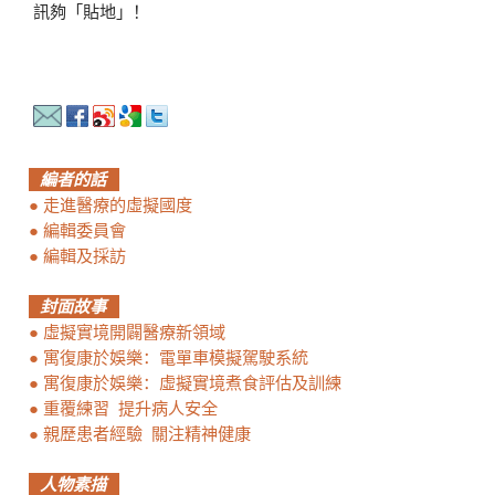
訊夠「貼地」！
編者的話
●
走進醫療的虛擬國度
●
編輯委員會
●
編輯及採訪
封面故事
●
虛擬實境開闢醫療新領域
●
寓復康於娛樂：電單車模擬駕駛系統
●
寓復康於娛樂：虛擬實境煮食評估及訓練
●
重覆練習 提升病人安全
●
親歷患者經驗 關注精神健康
人物素描