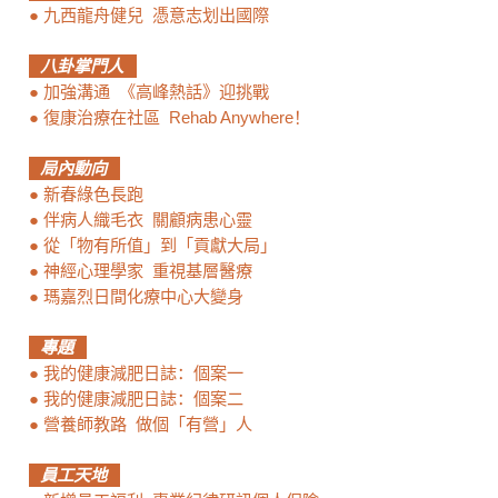
●
九西龍舟健兒 憑意志划出國際
八卦掌門人
●
加強溝通 《高峰熱話》迎挑戰
●
復康治療在社區 Rehab Anywhere！
局內動向
●
新春綠色長跑
●
伴病人織毛衣 關顧病患心靈
●
從「物有所值」到「貢獻大局」
●
神經心理學家 重視基層醫療
●
瑪嘉烈日間化療中心大變身
專題
●
我的健康減肥日誌：個案一
●
我的健康減肥日誌：個案二
●
營養師教路 做個「有營」人
員工天地