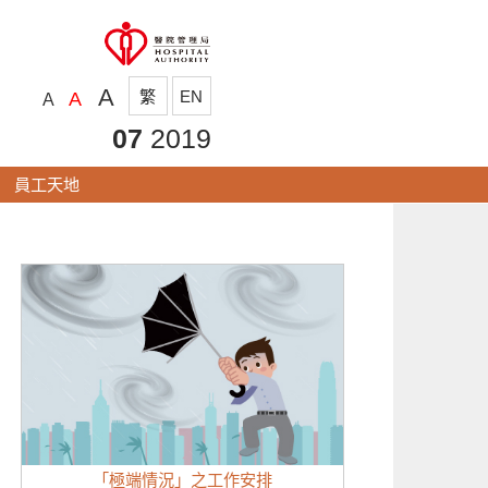
A
繁
EN
A
A
07
2019
員工天地
「極端情況」之工作安排