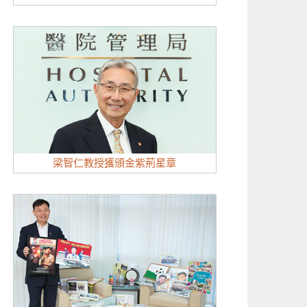
梁智仁教授獲頒金紫荊星章