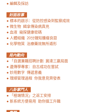
●
編輯及採訪
封面故事
●
標本的啟示：從防控感染到監察成效
●
微生物 緝拿傳染病真兇
●
血液 窺探健康密碼
●
人體組織 20分鐘知腫瘤良惡
●
化學物質 治療藥效無所遁形
局內動向
●
「自選兼職招聘計劃 冀達三贏局面
●
遺傳學專家：自古成功在嘗試
●
妙用數字 傳遞意義
●
理順管理過程 你我意見齊發表
八卦掌門人
●
「極端情況」之返工安排
●
新系統方便易用 助你搵工升職