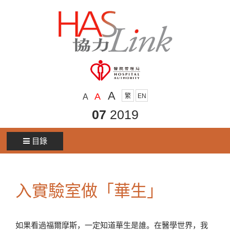
A
A
A
繁
EN
07
2019
目錄
入實驗室做「華生」
如果看過福爾摩斯，一定知道華生是誰。在醫學世界，我