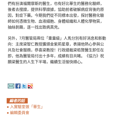
們有扮演福爾摩斯的醫生，也有好比華生的醫務化驗師，
後者去搜證，提供科學證據，協助前者破解病症背後的原
因，對症下藥。今期我們從不同標本出發，探討醫務化驗
師如何憑微生物、血液細胞、身體組織和人體化學物質，
抽絲剝繭，逐一找出致病真兇。
另外，7月醫管局兩位「重量級」人馬分別有好消息和新動
向：主席梁智仁教授獲頒金紫荊星章，表揚他熱心參與公
共及社會服務，恭喜梁教授！行政總裁梁栢賢醫生卸任在
即，他為醫管局付出十多年，成績有目共睹。《協力》祝
願梁醫生的人生下半場，繼續生活愉快順心。
編者的話
●
入實驗室做「華生」
●
編輯委員會