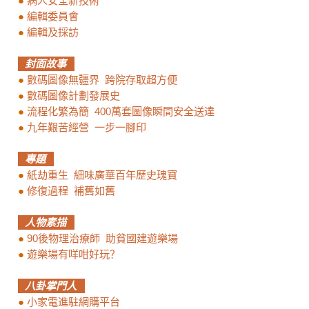
●
病人安全新技術
●
編輯委員會
●
編輯及採訪
封面故事
●
數碼圖像無疆界 跨院存取超方便
●
數碼圖像計劃發展史
●
流程化繁為簡 400萬套圖像瞬間安全送達
●
九年艱苦經營 一步一腳印
專題
●
紙劫重生 細味廣華百年歷史瑰寶
●
修復過程 補舊如舊
人物素描
●
90後物理治療師 助貧國建遊樂場
●
遊樂場有咩咁好玩？
八卦掌門人
●
小家電進駐網購平台