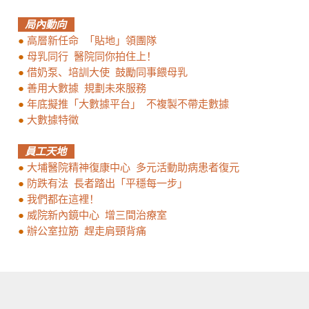
局內動向
●
高層新任命 「貼地」領團隊
●
母乳同行 醫院同你拍住上！
●
借奶泵、培訓大使 鼓勵同事餵母乳
●
善用大數據 規劃未來服務
●
年底擬推「大數據平台」 不複製不帶走數據
●
大數據特徵
員工天地
●
大埔醫院精神復康中心 多元活動助病患者復元
●
防跌有法 長者踏出「平穩每一步」
●
我們都在這裡！
●
威院新內鏡中心 增三間治療室
●
辦公室拉筋 趕走肩頸背痛