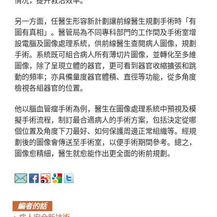
情况，提升救治效率。
另一方面，任醫生形容新計劃讓前線醫生規劃手術時「有
圖有真相」。醫管局為不同專科部門的工作間及手術室增
設電腦及圖像處理系統，供前線醫生查閱病人圖像，規劃
手術。系統既可組合病人所有薄切片圖像，並轉化至多維
圖像，除了呈現立體的器官，更可看到器官收縮擴張和跳
動的頻率；亦具備量度器官體積、直徑等功能，從多角度
檢視各組器官的位置。
他以腦血管瘤手術為例，醫生在圖像處理系統中預視及模
擬手術流程，制訂最合適病人的手術方案，包括決定從哪
個位置及角度下刀最好、如何保護周邊正常組織等。經規
劃後的圖像會傳送至手術室，以便手術期間參考。總之，
圖像愈精細，醫生就愈能作出更全面的術前規劃。
編者的話