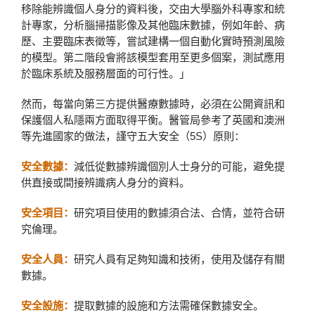
移除能辨識個人身分的資料後，交由大學腦外科專家和統
計專家，分析腦掃描影像及其他臨床數據，例如年齡、病
歷、主要臨床表徵等，嘗試建構一個自動化實時預測風險
的模型。第二階段會將該模型套用至更多個案，測試應用
於臨床系統及服務層面的可行性。」
然而，每當向第三方提供醫療數據時，必須在公開資訊和
保護個人私隱兩方面取得平衡。醫管局參考了英國和澳洲
等先進國家的做法，謹守五大安全（5S）原則：
安全數據：
減低從數據辨識個別人士身分的可能，避免提
供直接或間接辨識病人身分的資料。
安全項目：
研究項目使用的數據須合法、合情，並符合研
究倫理。
安全人員：
研究人員有足夠知識和技術，使用及儲存有關
數據。
安全設施：
提取數據的設施和方法需確保數據安全。