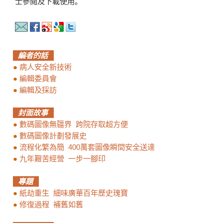
士參閱及下載使用。
編者的話
●
病人安全新技術
●
編輯委員會
●
編輯及採訪
封面故事
●
數碼圖像無疆界 跨院存取超方便
●
數碼圖像計劃發展史
●
流程化繁為簡 400萬套圖像瞬間安全送達
●
九年艱苦經營 一步一腳印
專題
●
紙劫重生 細味廣華百年歷史瑰寶
●
修復過程 補舊如舊