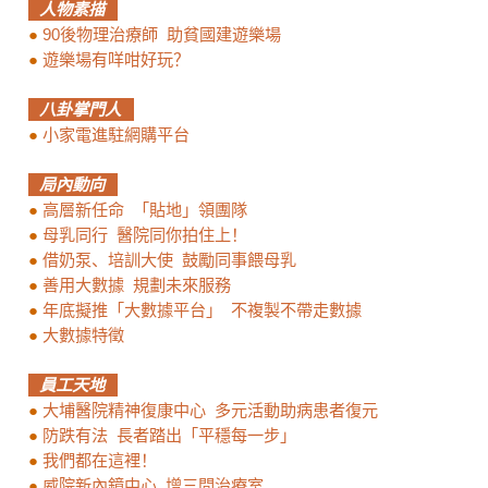
人物素描
●
90後物理治療師 助貧國建遊樂場
●
遊樂場有咩咁好玩？
八卦掌門人
●
小家電進駐網購平台
局內動向
●
高層新任命 「貼地」領團隊
●
母乳同行 醫院同你拍住上！
●
借奶泵、培訓大使 鼓勵同事餵母乳
●
善用大數據 規劃未來服務
●
年底擬推「大數據平台」 不複製不帶走數據
●
大數據特徵
員工天地
●
大埔醫院精神復康中心 多元活動助病患者復元
●
防跌有法 長者踏出「平穩每一步」
●
我們都在這裡！
●
威院新內鏡中心 增三間治療室