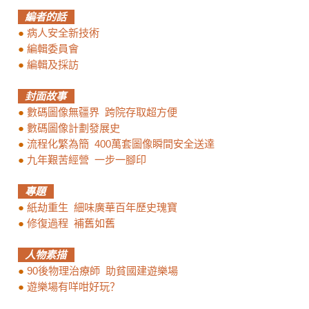
編者的話
●
病人安全新技術
●
編輯委員會
●
編輯及採訪
封面故事
●
數碼圖像無疆界 跨院存取超方便
●
數碼圖像計劃發展史
●
流程化繁為簡 400萬套圖像瞬間安全送達
●
九年艱苦經營 一步一腳印
專題
●
紙劫重生 細味廣華百年歷史瑰寶
●
修復過程 補舊如舊
人物素描
●
90後物理治療師 助貧國建遊樂場
●
遊樂場有咩咁好玩？