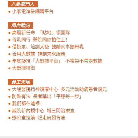
八卦掌門人
●
小家電進駐網購平台
局內動向
●
高層新任命 「貼地」領團隊
●
母乳同行 醫院同你拍住上！
●
借奶泵、培訓大使 鼓勵同事餵母乳
●
善用大數據 規劃未來服務
●
年底擬推「大數據平台」 不複製不帶走數據
●
大數據特徵
員工天地
●
大埔醫院精神復康中心 多元活動助病患者復元
●
防跌有法 長者踏出「平穩每一步」
●
我們都在這裡！
●
威院新內鏡中心 增三間治療室
●
辦公室拉筋 趕走肩頸背痛