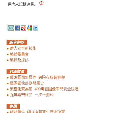
保病人記錄連貫。
編者的話
●
病人安全新技術
●
編輯委員會
●
編輯及採訪
封面故事
●
數碼圖像無疆界 跨院存取超方便
●
數碼圖像計劃發展史
●
流程化繁為簡 400萬套圖像瞬間安全送達
●
九年艱苦經營 一步一腳印
專題
●
紙劫重生 細味廣華百年歷史瑰寶