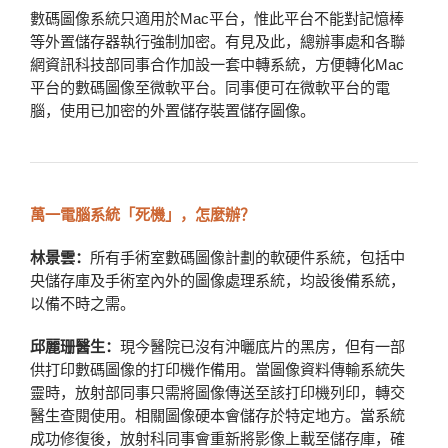
數碼圖像系統只適用於Mac平台，惟此平台不能對記憶棒
等外置儲存器執行強制加密。有見及此，總辦事處和各聯
網資訊科技部同事合作加設一套中轉系統，方便轉化Mac
平台的數碼圖像至微軟平台。同事便可在微軟平台的電
腦，使用已加密的外置儲存裝置儲存圖像。
萬一電腦系統「死機」，怎麼辦？
林景雲：
所有手術室數碼圖像計劃的軟硬件系統，包括中
央儲存庫及手術室內外的圖像處理系統，均設後備系統，
以備不時之需。
邱麗珊醫生：
現今醫院已沒有沖曬底片的黑房，但有一部
供打印數碼圖像的打印機作備用。當圖像資料傳輸系統失
靈時，放射部同事只需將圖像傳送至該打印機列印，轉交
醫生查閱使用。相關圖像硬本會儲存於特定地方。當系統
成功修復後，放射科同事會重新將影像上載至儲存庫，確