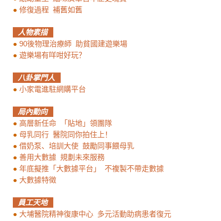
●
修復過程 補舊如舊
人物素描
●
90後物理治療師 助貧國建遊樂場
●
遊樂場有咩咁好玩？
八卦掌門人
●
小家電進駐網購平台
局內動向
●
高層新任命 「貼地」領團隊
●
母乳同行 醫院同你拍住上！
●
借奶泵、培訓大使 鼓勵同事餵母乳
●
善用大數據 規劃未來服務
●
年底擬推「大數據平台」 不複製不帶走數據
●
大數據特徵
員工天地
●
大埔醫院精神復康中心 多元活動助病患者復元