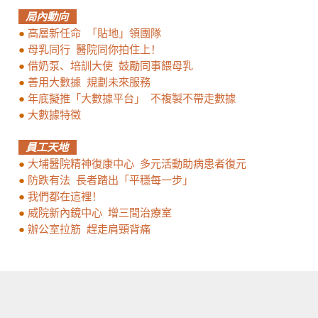
局內動向
●
高層新任命 「貼地」領團隊
●
母乳同行 醫院同你拍住上！
●
借奶泵、培訓大使 鼓勵同事餵母乳
●
善用大數據 規劃未來服務
●
年底擬推「大數據平台」 不複製不帶走數據
●
大數據特徵
員工天地
●
大埔醫院精神復康中心 多元活動助病患者復元
●
防跌有法 長者踏出「平穩每一步」
●
我們都在這裡！
●
威院新內鏡中心 增三間治療室
●
辦公室拉筋 趕走肩頸背痛