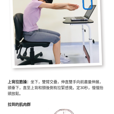
上背拉筋操：
坐下，雙臂交疊，伸直雙手向前盡量伸展，
頭垂下，直至上背和頸後側有拉緊感覺。定30秒，慢慢抬
頭放鬆。
拉到的肌肉群