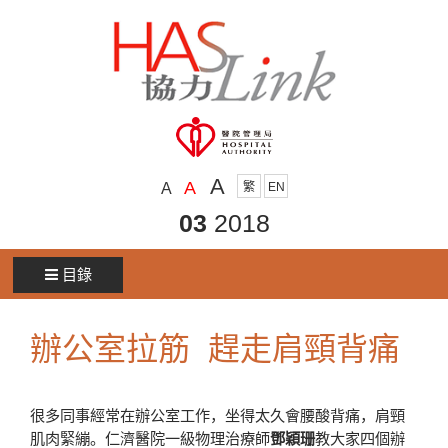
A
A
A
繁
EN
03
2018
目錄
辦公室拉筋 趕走肩頸背痛
很多同事經常在辦公室工作，坐得太久會腰酸背痛，肩頸
肌肉緊繃。仁濟醫院一級物理治療師
鄧穎珊
教大家四個辦