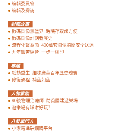
●
編輯委員會
●
編輯及採訪
封面故事
●
數碼圖像無疆界 跨院存取超方便
●
數碼圖像計劃發展史
●
流程化繁為簡 400萬套圖像瞬間安全送達
●
九年艱苦經營 一步一腳印
專題
●
紙劫重生 細味廣華百年歷史瑰寶
●
修復過程 補舊如舊
人物素描
●
90後物理治療師 助貧國建遊樂場
●
遊樂場有咩咁好玩？
八卦掌門人
●
小家電進駐網購平台