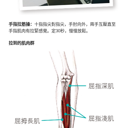
手指拉筋操：
十指指尖對指尖，手肘向外，兩手互壓直至
手指肌肉有拉緊感覺。定30秒，慢慢放鬆。
拉到的肌肉群