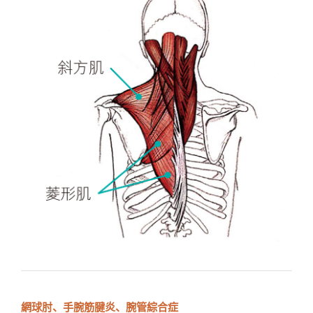
網球肘、手腕筋腱炎、腕管綜合症