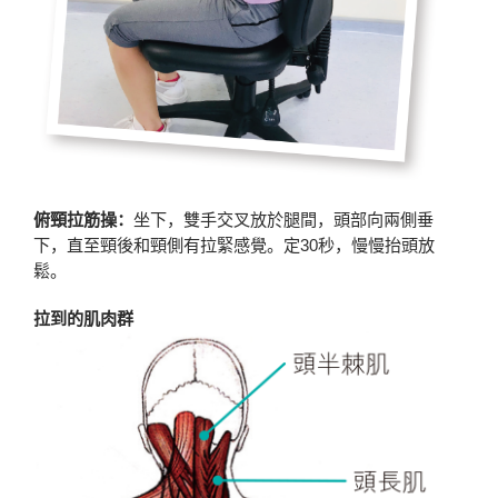
俯頸拉筋操：
坐下，雙手交叉放於腿間，頭部向兩側垂
下，直至頸後和頸側有拉緊感覺。定30秒，慢慢抬頭放
鬆。
拉到的肌肉群