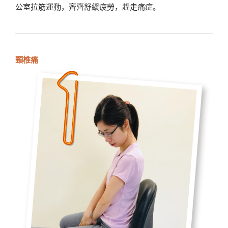
公室拉筋運動，齊齊舒緩疲勞，趕走痛症。
頸椎痛