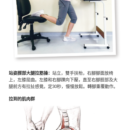
站姿脛部大腿拉筋操：
站立，雙手扶枱，右腳腳面放椅
上，左膝屈曲。左膝和右腳踝向下壓，直至右腳脛部及大
腿前方有拉扯感覺。定30秒，慢慢放鬆。轉腳重覆動作。
拉到的肌肉群