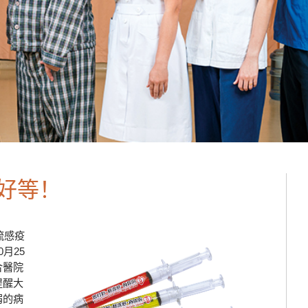
好等！
流感疫
月25
合醫院
提醒大
弱的病