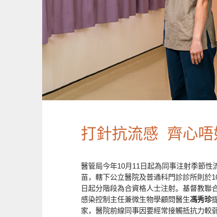
打針抗流感 齊心唔
醫管局今年10月11日起為同事注射季節性
苗，轄下公立醫院及普通科門診診所則於10
日起分階段為合資格人士注射。基督教聯
感染控制主任兼微生物學顧問醫生
馮秀珍
家，醫院前線同事因要經常接觸抵抗力較