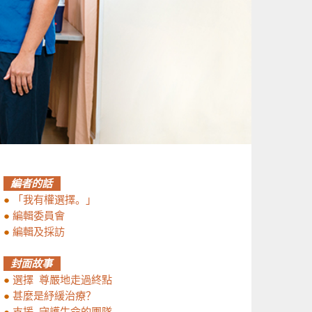
編者的話
●
「我有權選擇。」
●
編輯委員會
●
編輯及採訪
封面故事
●
選擇 尊嚴地走過終點
●
甚麼是紓緩治療？
●
支援 守護生命的團隊