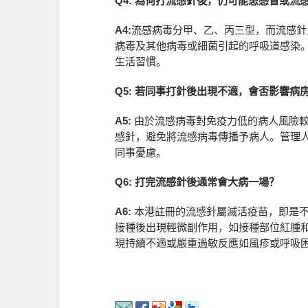
Q4: 為何打流感針後，仍可能患感冒或流
A4:
流感病毒分甲、乙、丙三型，而流感針
病毒及其他病毒或細菌引起的呼吸道感染
生活習慣。
Q5: 若同事打針後出現不適，會否影響病
A5:
由於流感病毒對免疫力低的病人風險較
感針，避免將流感病毒傳播予病人。管理
同事憂慮。
Q6: 打完流感針後通常會大病一場？
A6:
本港註冊的流感針屬滅活疫苗，即是不
接種後出現輕微副作用，如接種部位紅腫
現持續不適或嚴重過敏反應如風疹或呼吸