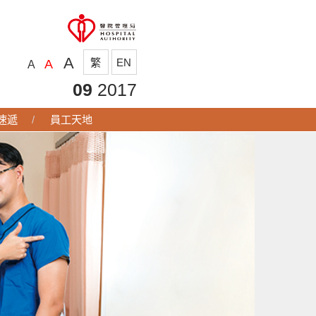
A
繁
EN
A
A
09
2017
p速遞
員工天地