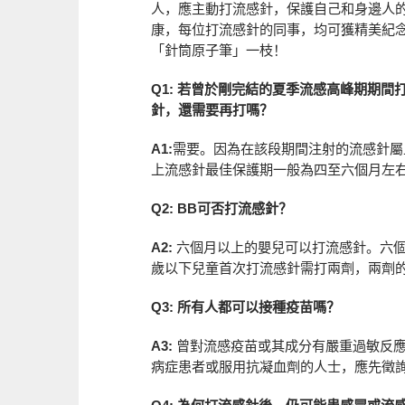
人，應主動打流感針，保護自己和身邊人
康，每位打流感針的同事，均可獲精美紀
「針筒原子筆」一枝！
Q1: 若曾於剛完結的夏季流感高峰期期間
針，還需要再打嗎？
A1:
需要。因為在該段期間注射的流感針屬上
上流感針最佳保護期一般為四至六個月左
Q2: BB可否打流感針？
A2:
六個月以上的嬰兒可以打流感針。六個
歲以下兒童首次打流感針需打兩劑，兩劑
Q3: 所有人都可以接種疫苗嗎？
A3:
曾對流感疫苗或其成分有嚴重過敏反應
病症患者或服用抗凝血劑的人士，應先徵