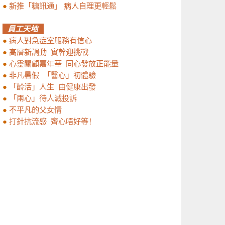
●
新推「糖訊通」 病人自理更輕鬆
員工天地
●
病人對急症室服務有信心
●
高層新調動 實幹迎挑戰
●
心靈關顧嘉年華 同心發放正能量
●
非凡暑假 「醫心」初體驗
●
「齡活」人生 由健康出發
●
「兩心」待人減投訴
●
不平凡的父女情
●
打針抗流感 齊心唔好等！