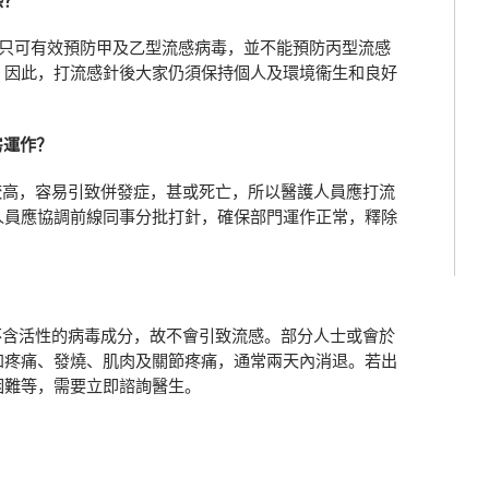
感？
只可有效預防甲及乙型流感病毒，並不能預防丙型流感
。因此，打流感針後大家仍須保持個人及環境衞生和良好
房運作？
高，容易引致併發症，甚或死亡，所以醫護人員應打流
人員應協調前線同事分批打針，確保部門運作正常，釋除
含活性的病毒成分，故不會引致流感。部分人士或會於
和疼痛、發燒、肌肉及關節疼痛，通常兩天內消退。若出
困難等，需要立即諮詢醫生。