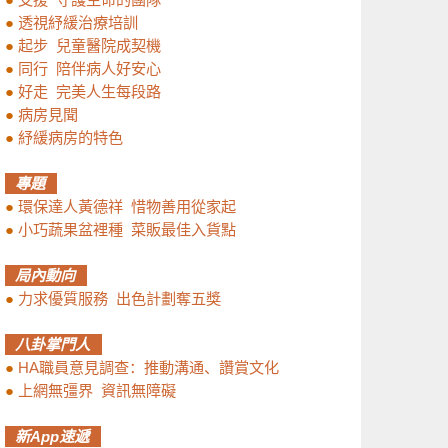
●
透視紓緩治療培訓
●
起步 兒童醫院成契機
●
同行 陪伴病人好安心
●
好走 完美人生每段路
●
病房見聞
●
紓緩病房的特色
專題
●
環保達人黃德祥 惜物善用從家起
●
小巧蔬果盆裡種 菜販最佳入貨點
局內動向
●
力求優質服務 出色計劃奪五獎
八卦掌門人
●
HA職員意見調查：推動溝通、讚賞文化
●
上網無彊界 資訊無障礙
新App速遞