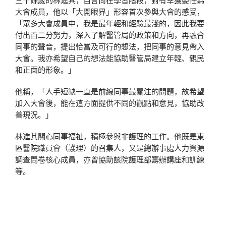
三十餘歲的林進其，自言尚在學習階段，對有幸獲委任為
大會成員，他以「大開眼界」形容首次參與大會的感受，
「眾多大會成員中，我是最年輕和經驗最淺的，因此我要
付出百二分努力，深入了解醫管局的政策和方向，再融合
同事的聲音，提出恰當及可行的想法，把同事的意見帶入
大會。我亦希望自己的想法能協助醫管局建立年輕、親民
和正面的形象。」
他稱，「人手短缺一直是前線同事最關注的問題，故希望
加入大會後，能在這方面提供不同的觀點和意見，協助改
善現況。」
林進其關心同事福祉，積極參與非護理的工作。他既是東
區醫院職員會（護理）的召集人，又是總辦事處人力資源
調查問卷核心成員，亦曾協助該院護理部籌辦講座和訓練
等。