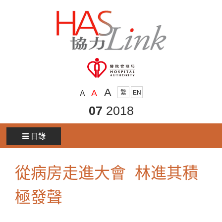
A
A
A
繁
EN
07
2018
目錄
從病房走進大會 林進其積
極發聲