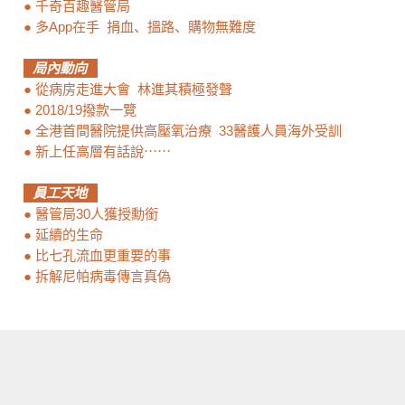
●
千奇百趣醫管局
●
多App在手 捐血、搵路、購物無難度
局內動向
●
從病房走進大會 林進其積極發聲
●
2018/19撥款一覽
●
全港首間醫院提供高壓氧治療 33醫護人員海外受訓
●
新上任高層有話說⋯⋯
員工天地
●
醫管局30人獲授勳銜
●
延續的生命
●
比七孔流血更重要的事
●
拆解尼帕病毒傳言真偽