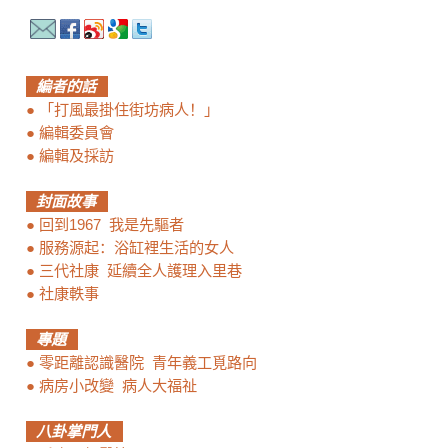
編者的話
●
「打風最掛住街坊病人！」
●
編輯委員會
●
編輯及採訪
封面故事
●
回到1967 我是先驅者
●
服務源起：浴缸裡生活的女人
●
三代社康 延續全人護理入里巷
●
社康軼事
專題
●
零距離認識醫院 青年義工覓路向
●
病房小改變 病人大福祉
八卦掌門人