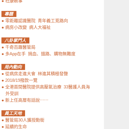
●
社康軼事
專題
●
零距離認識醫院 青年義工覓路向
●
病房小改變 病人大福祉
八卦掌門人
●
千奇百趣醫管局
●
多App在手 捐血、搵路、購物無難度
局內動向
●
從病房走進大會 林進其積極發聲
●
2018/19撥款一覽
●
全港首間醫院提供高壓氧治療 33醫護人員海
外受訓
●
新上任高層有話說⋯⋯
員工天地
●
醫管局30人獲授勳銜
●
延續的生命