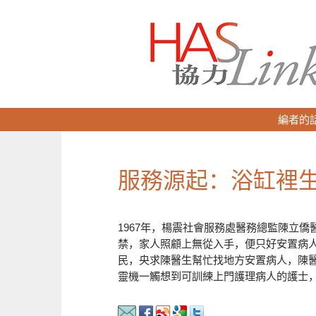
編者的
服務源起：浴缸裡
1967年，楊震社會服務處醫務總監陳立
禁，家人照顧上無從入手，便只好安置病
民，央求陳醫生幫忙找地方安置病人，陳
靈機一觸想到可訓練上門護理病人的護士