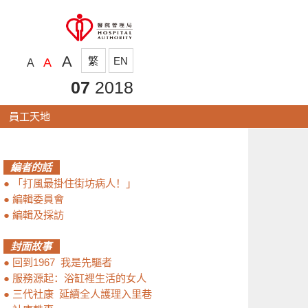
A
繁
EN
A
A
07
2018
員工天地
編者的話
●
「打風最掛住街坊病人！」
●
編輯委員會
●
編輯及採訪
封面故事
●
回到1967 我是先驅者
●
服務源起：浴缸裡生活的女人
●
三代社康 延續全人護理入里巷