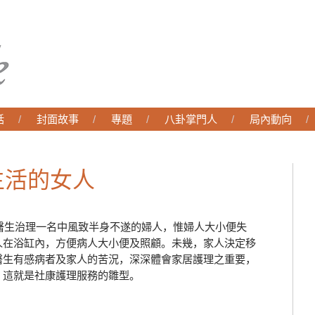
話
封面故事
專題
八卦掌門人
局內動向
生活的女人
僑醫生治理一名中風致半身不遂的婦人，惟婦人大小便失
人在浴缸內，方便病人大小便及照顧。未幾，家人決定移
醫生有感病者及家人的苦況，深深體會家居護理之重要，
，這就是社康護理服務的雛型。