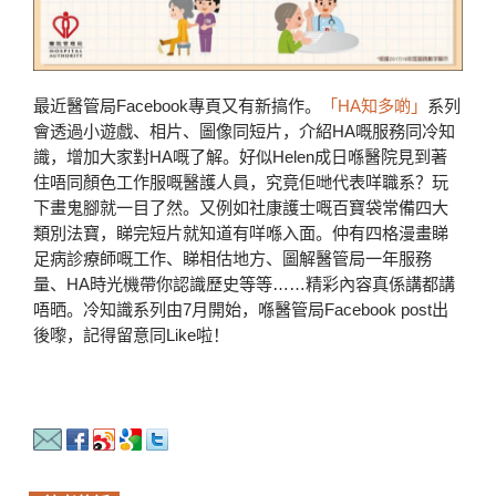
最近醫管局Facebook專頁又有新搞作。
「HA知多啲」
系列
會透過小遊戲、相片、圖像同短片，介紹HA嘅服務同冷知
識，增加大家對HA嘅了解。好似Helen成日喺醫院見到著
住唔同顏色工作服嘅醫護人員，究竟佢哋代表咩職系？玩
下畫鬼腳就一目了然。又例如社康護士嘅百寶袋常備四大
類別法寶，睇完短片就知道有咩喺入面。仲有四格漫畫睇
足病診療師嘅工作、睇相估地方、圖解醫管局一年服務
量、HA時光機帶你認識歷史等等……精彩內容真係講都講
唔晒。冷知識系列由7月開始，喺醫管局Facebook post出
後嚟，記得留意同Like啦！