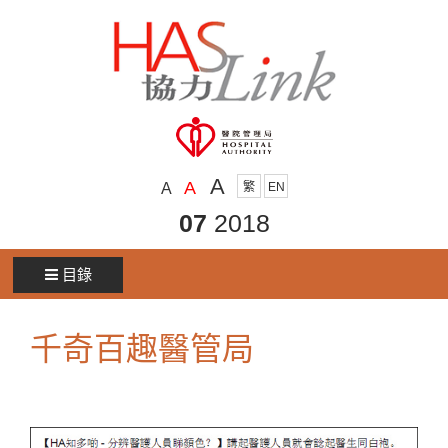
A
A
A
繁
EN
07
2018
目錄
千奇百趣醫管局