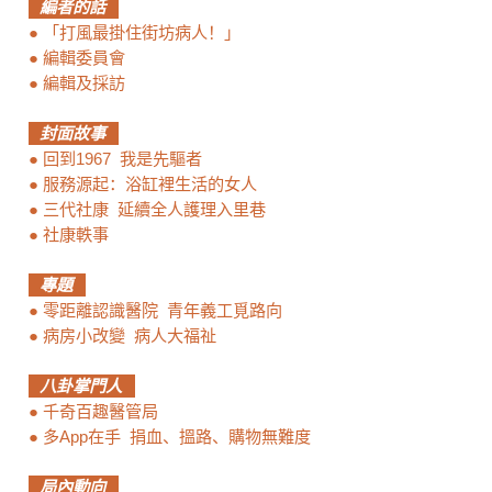
編者的話
●
「打風最掛住街坊病人！」
●
編輯委員會
●
編輯及採訪
封面故事
●
回到1967 我是先驅者
●
服務源起：浴缸裡生活的女人
●
三代社康 延續全人護理入里巷
●
社康軼事
專題
●
零距離認識醫院 青年義工覓路向
●
病房小改變 病人大福祉
八卦掌門人
●
千奇百趣醫管局
●
多App在手 捐血、搵路、購物無難度
局內動向