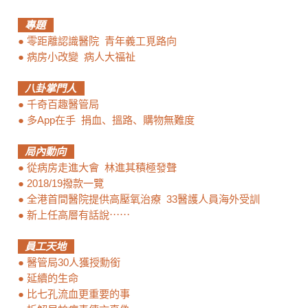
專題
●
零距離認識醫院 青年義工覓路向
●
病房小改變 病人大福祉
八卦掌門人
●
千奇百趣醫管局
●
多App在手 捐血、搵路、購物無難度
局內動向
●
從病房走進大會 林進其積極發聲
●
2018/19撥款一覽
●
全港首間醫院提供高壓氧治療 33醫護人員海外受訓
●
新上任高層有話說⋯⋯
員工天地
●
醫管局30人獲授勳銜
●
延續的生命
●
比七孔流血更重要的事