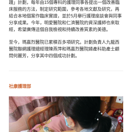
踐」計劃，每年由15個專科的護理同事各提出一個改善臨
床服務的方法，制定研究範圍，參考各地文獻及研究，再
結合本地個案作臨床實證，並於5月舉行護理座談會與同事
分享成果。今年，明愛醫院和仁濟醫院的資深護師也來取
經，希望廣傳這個自我檢視和持續改善質素的美德。
至今，瑪嘉烈醫院已累積百多項研究。計劃負責人九龍西
醫院聯網護理總經理陳燕萍和瑪嘉烈醫院婦產科助產士顧
問何麗芳，分享其中四個成功計劃。
社康護理部