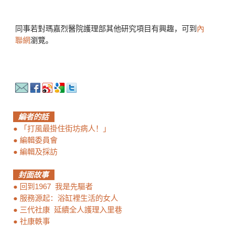
同事若對瑪嘉烈醫院護理部其他研究項目有興趣，可到
內
聯網
瀏覽。
編者的話
●
「打風最掛住街坊病人！」
●
編輯委員會
●
編輯及採訪
封面故事
●
回到1967 我是先驅者
●
服務源起：浴缸裡生活的女人
●
三代社康 延續全人護理入里巷
●
社康軼事