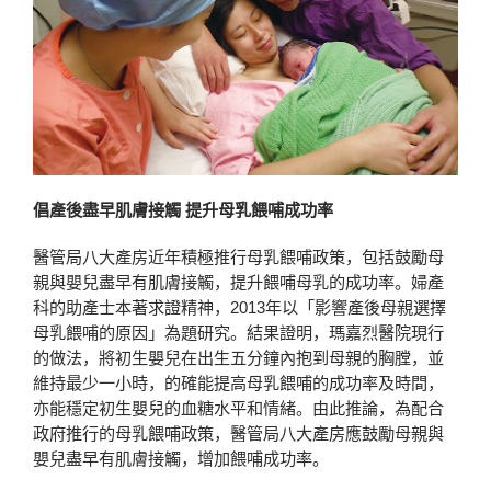
倡產後盡早肌膚接觸 提升母乳餵哺成功率
醫管局八大產房近年積極推行母乳餵哺政策，包括鼓勵母
親與嬰兒盡早有肌膚接觸，提升餵哺母乳的成功率。婦產
科的助產士本著求證精神，2013年以「影響產後母親選擇
母乳餵哺的原因」為題研究。結果證明，瑪嘉烈醫院現行
的做法，將初生嬰兒在出生五分鐘內抱到母親的胸膛，並
維持最少一小時，的確能提高母乳餵哺的成功率及時間，
亦能穩定初生嬰兒的血糖水平和情緒。由此推論，為配合
政府推行的母乳餵哺政策，醫管局八大產房應鼓勵母親與
嬰兒盡早有肌膚接觸，增加餵哺成功率。