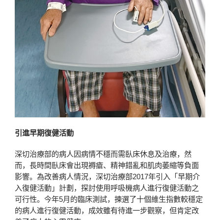
引進早期復健活動
深切治療部的病人因病情不穩而需臥床休息及治療，然
而，長時間臥床會出現褥瘡、精神錯亂和肌肉萎縮等負面
影響。為改善病人情況，深切治療部2017年引入「早期介
入復健活動」計劃，探討使用呼吸機病人進行復健活動之
可行性。今年5月的臨床測試，揀選了十個維生指數較穩定
的病人進行復健活動，成效雖有待進一步觀察，但肯定改