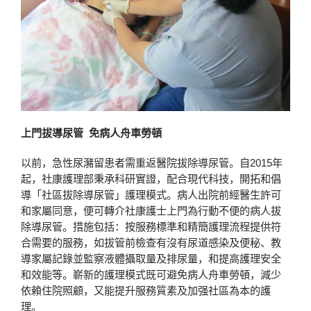
上門拔導尿管 免病人舟車勞頓
以前，急性尿瀦留患者需重返醫院拔除導尿管。自2015年
起，社康護理部秉承科研實證，配合現代科技，開拓和倡
導「社區拔除導尿管」護理模式。病人出院前經醫生許可
和家屬同意，便可轉介社康護士上門為行動不便的病人拔
除導尿管。措施包括：按服務標準和精簡護理流程提供符
合需要的服務，如拔管前檢查有沒有尿道感染及便秘、教
導家屬記錄並監察液體攝取量及排尿量，和提高護理安全
和效能等。嶄新的護理模式既可避免病人舟車勞頓，減少
依賴住院照顧，又能提升服務質素及加强社區為本的護
理。