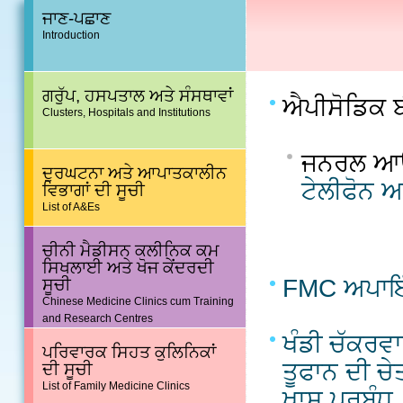
ਜਾਣ-ਪਛਾਣ
Introduction
ਗਰੁੱਪ, ਹਸਪਤਾਲ ਅਤੇ ਸੰਸਥਾਵਾਂ
ਐਪੀਸੋਡਿਕ ਬੀ
Clusters, Hospitals and Institutions
ਜਨਰਲ ਆਉਟ-
ਦੁਰਘਟਨਾ ਅਤੇ ਆਪਾਤਕਾਲੀਨ
ਟੇਲੀਫੋਨ ਅ
ਵਿਭਾਗਾਂ ਦੀ ਸੂਚੀ
List of A&Es
ਚੀਨੀ ਮੈਡੀਸਨ ਕਲੀਨਿਕ ਕਮ
ਸਿਖਲਾਈ ਅਤੇ ਖੋਜ ਕੇਂਦਰਦੀ
FMC ਅਪਾਇੰਟ
ਸੂਚੀ
Chinese Medicine Clinics cum Training
and Research Centres
ਖੰਡੀ ਚੱਕਰਵਾ
ਪਰਿਵਾਰਕ ਸਿਹਤ ਕੁਲਿਨਿਕਾਂ
ਤੂਫਾਨ ਦੀ ਚ
ਦੀ ਸੂਚੀ
List of Family Medicine Clinics
ਖਾਸ ਪ੍ਰਬੰਧ