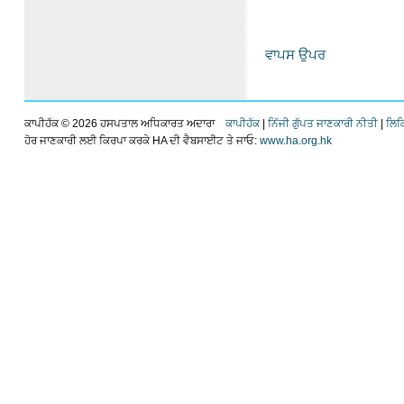
ਵਾਪਸ ਉਪਰ
ਕਾਪੀਹੱਕ ©
2026 ਹਸਪਤਾਲ ਅਧਿਕਾਰਤ ਅਦਾਰਾ
ਕਾਪੀਹੱਕ
|
ਨਿੱਜੀ ਗੁੱਪਤ ਜਾਣਕਾਰੀ ਨੀਤੀ
|
ਲਿਕ
ਹੋਰ ਜਾਣਕਾਰੀ ਲਈ ਕਿਰਪਾ ਕਰਕੇ HA ਦੀ ਵੈਬਸਾਈਟ ਤੇ ਜਾਓ:
www.ha.org.hk