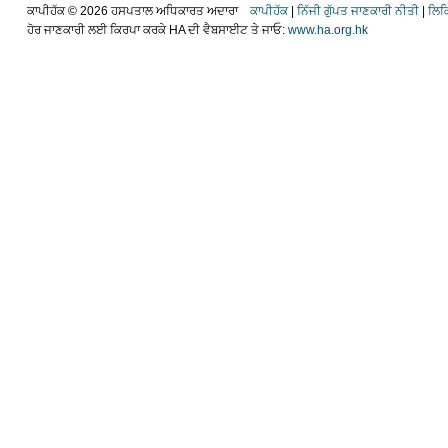
ਕਾਪੀਹੱਕ ©
2026 ਹਸਪਤਾਲ ਅਧਿਕਾਰਤ ਅਦਾਰਾ
ਕਾਪੀਹੱਕ
|
ਨਿੱਜੀ ਗੁੱਪਤ ਜਾਣਕਾਰੀ ਨੀਤੀ
|
ਲਿਕ
ਹੋਰ ਜਾਣਕਾਰੀ ਲਈ ਕਿਰਪਾ ਕਰਕੇ HA ਦੀ ਵੈਬਸਾਈਟ ਤੇ ਜਾਓ:
www.ha.org.hk