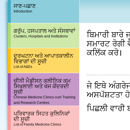
ਜਾਣ-ਪਛਾਣ
Introduction
ਗਰੁੱਪ, ਹਸਪਤਾਲ ਅਤੇ ਸੰਸਥਾਵਾਂ
ਬਿਮਾਰੀ ਬਾਰੇ
Clusters, Hospitals and Institutions
ਸਮਾਰਟ ਰੋਗੀ ਵ
ਕਲਿੱਕ ਕਰੋ।
ਦੁਰਘਟਨਾ ਅਤੇ ਆਪਾਤਕਾਲੀਨ
ਵਿਭਾਗਾਂ ਦੀ ਸੂਚੀ
List of A&Es
ਚੀਨੀ ਮੈਡੀਸਨ ਕਲੀਨਿਕ ਕਮ
ਜੇ ਇਥੇ ਅੰਗਰੇਜ
ਸਿਖਲਾਈ ਅਤੇ ਖੋਜ ਕੇਂਦਰਦੀ
ਸੂਚੀ
ਅਸਪੱਸ਼ਟਤਾ ਹੋਵ
Chinese Medicine Clinics cum Training
and Research Centres
ਪਿਛਲੀ ਵਾਰੀ
ਪਰਿਵਾਰਕ ਸਿਹਤ ਕੁਲਿਨਿਕਾਂ
ਦੀ ਸੂਚੀ
List of Family Medicine Clinics