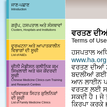
ਜਾਣ-ਪਛਾਣ
Introduction
ਗਰੁੱਪ, ਹਸਪਤਾਲ ਅਤੇ ਸੰਸਥਾਵਾਂ
Clusters, Hospitals and Institutions
ਵਰਤਣ ਦੀਅਂ 
Terms of Use
ਦੁਰਘਟਨਾ ਅਤੇ ਆਪਾਤਕਾਲੀਨ
ਵਿਭਾਗਾਂ ਦੀ ਸੂਚੀ
ਹਸਪਤਾਲ ਅਧਿ
List of A&Es
www.ha.org
ਵਰਤਣ ਦੀਆਂ ਸ
ਚੀਨੀ ਮੈਡੀਸਨ ਕਲੀਨਿਕ ਕਮ
ਸਿਖਲਾਈ ਅਤੇ ਖੋਜ ਕੇਂਦਰਦੀ
ਬਦਲੀਆਂ ਗਈਆਂ
ਸੂਚੀ
ਆਨ ਲਾਈਨ ਪਾ 
Chinese Medicine Clinics cum Training
and Research Centres
ਵਰਤਣ ਲਈ ਸਮੇਂ
ਪਰਿਵਾਰਕ ਸਿਹਤ ਕੁਲਿਨਿਕਾਂ
ਸਕਦੀ ਹੈ । ਜੇ
ਦੀ ਸੂਚੀ
ਕ੍ਰਿਪਾ ਕਰਕੇ H
List of Family Medicine Clinics