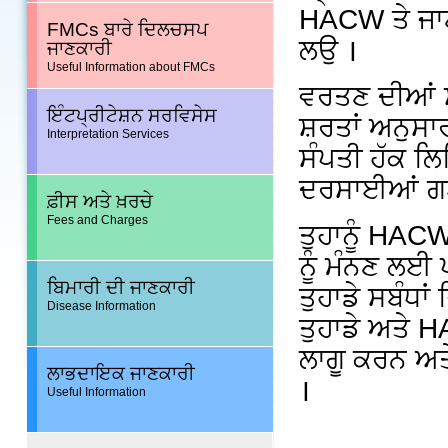
HACW ਤੇ ਜਾਣ
FMCs ਬਾਰੇ ਦਿਲਚਸਪ
ਲਉ ।
ਜਾਣਕਾਰੀ
Useful Information about FMCs
ਵਰਤਣ ਦੀਆਂ ਸ
ਇੰਟਪ੍ਰੀਟੇਸ਼ਨ ਸਰਵਿਸੇਸ
ਸ਼ਰਤਾਂ ਅਨੁਸ
Interpretation Services
ਸੰਪਤੀ ਹੱਕ ਲਿ
ਦਰਸਾਈਆਂ ਗਈਆ
ਫ਼ੀਸ ਅਤੇ ਖ਼ਰਚੇ
Fees and Charges
ਤੁਹਾਨੂੰ HACW
ਨੂੰ ਮੰਨਣ ਲਈ 
ਬਿਮਾਰੀ ਦੀ ਜਾਣਕਾਰੀ
ਤੁਹਾਡੇ ਸਬੰਧਾਂ
Disease Information
ਤੁਹਾਡੇ ਅਤੇ HA
ਲਾਗੂ ਕਰਨ ਅਤ
ਲਾਭਦਾਇਕ ਜਾਣਕਾਰੀ
।
Useful Information