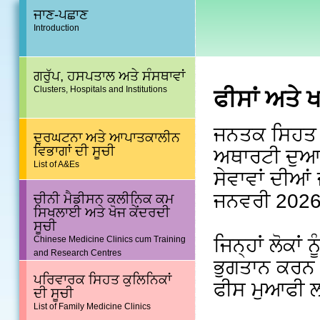
ਜਾਣ-ਪਛਾਣ
Introduction
ਗਰੁੱਪ, ਹਸਪਤਾਲ ਅਤੇ ਸੰਸਥਾਵਾਂ
Clusters, Hospitals and Institutions
ਫੀਸਾਂ ਅਤੇ 
ਜਨਤਕ ਸਿਹਤ ਸ
ਦੁਰਘਟਨਾ ਅਤੇ ਆਪਾਤਕਾਲੀਨ
ਵਿਭਾਗਾਂ ਦੀ ਸੂਚੀ
ਅਥਾਰਟੀ ਦੁਆਰ
List of A&Es
ਸੇਵਾਵਾਂ ਦੀਆ
ਜਨਵਰੀ 2026 ਤ
ਚੀਨੀ ਮੈਡੀਸਨ ਕਲੀਨਿਕ ਕਮ
ਸਿਖਲਾਈ ਅਤੇ ਖੋਜ ਕੇਂਦਰਦੀ
ਸੂਚੀ
ਜਿਨ੍ਹਾਂ ਲੋਕਾ
Chinese Medicine Clinics cum Training
and Research Centres
ਭੁਗਤਾਨ ਕਰਨ 
ਪਰਿਵਾਰਕ ਸਿਹਤ ਕੁਲਿਨਿਕਾਂ
ਫੀਸ ਮੁਆਫੀ ਲ
ਦੀ ਸੂਚੀ
List of Family Medicine Clinics