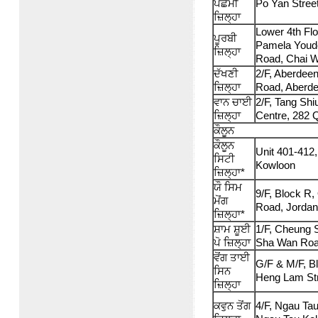
ਪੱਛਮੀ
Po Yan Stree
ਜ਼ਿਲ੍ਹਾ
Lower 4th Flo
ਪੂਰਬੀ
Pamela Youde
ਜ਼ਿਲ੍ਹਾ
Road, Chai 
ਦੱਖਣੀ
2/F, Aberdee
ਜ਼ਿਲ੍ਹਾ
Road, Aberd
ਵਾਨ ਚਾਈ
2/F, Tang Sh
ਜ਼ਿਲ੍ਹਾ
Centre, 282 
ਕੌਲੂਨ
ਕੌਲੂਨ
Unit 401-412
ਸਿਟੀ
Kowloon
ਜ਼ਿਲ੍ਹਾ*
ਯੌ ਸਿਮ
9/F, Block R,
ਮੋਂਗ
Road, Jordan
ਜ਼ਿਲ੍ਹਾ*
ਸ਼ਾਮ ਸ਼ੂਈ
1/F, Cheung 
ਪੋ ਜ਼ਿਲ੍ਹਾ
Sha Wan Roa
ਵੋਂਗ ਤਾਈ
G/F & M/F, B
ਸਿਨ
Heng Lam Str
ਜ਼ਿਲ੍ਹਾ
ਕਵੁਨ ਤੋਂਗ
4/F, Ngau Tau