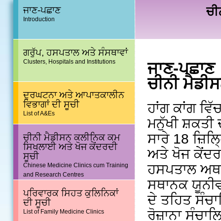
ਚੀ
ਜਾਣ-ਪਛਾਣ
Introduction
ਗਰੁੱਪ, ਹਸਪਤਾਲ ਅਤੇ ਸੰਸਥਾਵਾਂ
Clusters, Hospitals and Institutions
ਜਾਣ-ਪਛਾਣ
ਚੀਨੀ ਮੈਡੀ
ਦੁਰਘਟਨਾ ਅਤੇ ਆਪਾਤਕਾਲੀਨ
ਵਿਭਾਗਾਂ ਦੀ ਸੂਚੀ
ਹਾਂਗ ਕਾਂਗ ਵ
List of A&Es
ਮਨੁੱਖੀ ਸ਼ਕਤੀ
ਸਾਰੇ 18 ਜ਼ਿ
ਚੀਨੀ ਮੈਡੀਸਨ ਕਲੀਨਿਕ ਕਮ
ਸਿਖਲਾਈ ਅਤੇ ਖੋਜ ਕੇਂਦਰਦੀ
ਅਤੇ ਖੋਜ ਕੇਂ
ਸੂਚੀ
ਹਸਪਤਾਲ ਅਥਾਰ
Chinese Medicine Clinics cum Training
and Research Centres
ਸਥਾਨਕ ਯੂਨੀਵ
ਪਰਿਵਾਰਕ ਸਿਹਤ ਕੁਲਿਨਿਕਾਂ
ਦੇ ਤਹਿਤ ਸੰਚਾ
ਦੀ ਸੂਚੀ
ਰੋਜ਼ਾਨਾ ਸੰਚਾ
List of Family Medicine Clinics