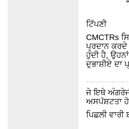
ਟਿੱਪਣੀ
CMCTRs ਸਿਰਫ਼ 
ਪ੍ਰਦਾਨ ਕਰਦੇ ਹ
ਹੁੰਦੀ ਹੈ, ਉਹ
ਦੁਭਾਸ਼ੀਏ ਦਾ 
ਜੇ ਇਥੇ ਅੰਗਰੇਜ
ਅਸਪੱਸ਼ਟਤਾ ਹੋਵ
ਪਿਛਲੀ ਵਾਰੀ