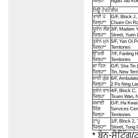
ਜ਼ਿਲ੍ਹਾ
Ngau Tau Ko
ਨਿਊ ਟੇਰਟੌਰੀਜ਼
ਤਾਈ ਪੋ
G/F, Block J,
ਜ਼ਿਲ੍ਹਾ*
Chuen On Roa
ਯੂਏਨ ਲੋਂਗ
3/F, Madam Y
ਜ਼ਿਲ੍ਹਾ*
Street, Yuen 
ਤੁਏਨ ਮੁਨ
5/F, Yan Oi P
ਜ਼ਿਲ੍ਹਾ*
Territories
ਉੱਤਰੀ
7/F, Fanling 
ਜ਼ਿਲ੍ਹਾ*
Territories
ਸ਼ਾ ਤਿਨ
G/F, Sha Tin 
ਜ਼ਿਲ੍ਹਾ*
Tin, New Terri
ਸਾਈ ਕੁੰਗ
6/F, Ambulat
ਜ਼ਿਲ੍ਹਾ*
2 Po Ning La
ਸੁਏਨ ਵਾਨ
4/F, Block C,
ਜ਼ਿਲ੍ਹਾ
Tsuen Wan, N
ਕਵਾਈ
G/F, Ha Kwai
ਸਿੰਗ
Services Cen
ਜ਼ਿਲ੍ਹਾ
Territories
ਟਾਪੂ
1/F, Block 2,
ਜ਼ਿਲ੍ਹਾ*
Street, Tung 
* ਬੋਨ-ਸੈਟਿੰਗ