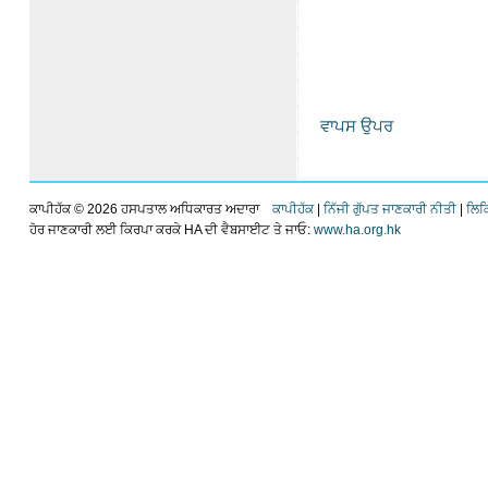
ਵਾਪਸ ਉਪਰ
ਕਾਪੀਹੱਕ ©
2026 ਹਸਪਤਾਲ ਅਧਿਕਾਰਤ ਅਦਾਰਾ
ਕਾਪੀਹੱਕ
|
ਨਿੱਜੀ ਗੁੱਪਤ ਜਾਣਕਾਰੀ ਨੀਤੀ
|
ਲਿਕ
ਹੋਰ ਜਾਣਕਾਰੀ ਲਈ ਕਿਰਪਾ ਕਰਕੇ HA ਦੀ ਵੈਬਸਾਈਟ ਤੇ ਜਾਓ:
www.ha.org.hk