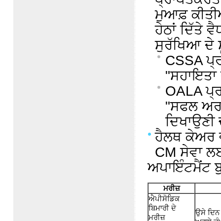
ਮੁਆਫ਼ ਕੀਤੀ
ਹੇਠਾਂ ਦਿੱਤੇ
ਸੁਰੱਖਿਆ ਦੇ 
CSSA ਪ੍ਰਾ
"ਸਹਾਇਤਾ ਦ
OALA ਪ੍ਰਾ
"ਸਫਲ ਅਰਜ਼
ਦਿਖਾਉਣੀ ਚ
ਹੈਲਥ ਕੇਅਰ
CM ਸੇਵਾ ਲਈ 
ਅਪਾਇੰਟਮੈਂਟ ਬ
ਮਰੀਜ਼
ਐਪੀਸੋਡਿਕ
ਬਿਮਾਰੀ ਦੇ
ਉਸੇ ਦਿਨ 
ਮਰੀਜ਼