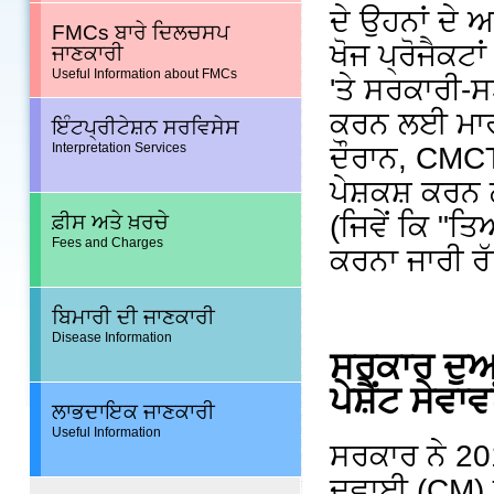
ਦੇ ਉਹਨਾਂ ਦੇ 
FMCs ਬਾਰੇ ਦਿਲਚਸਪ
ਖੋਜ ਪ੍ਰੋਜੈਕਟ
ਜਾਣਕਾਰੀ
Useful Information about FMCs
'ਤੇ ਸਰਕਾਰੀ-
ਕਰਨ ਲਈ ਮਾਰ
ਇੰਟਪ੍ਰੀਟੇਸ਼ਨ ਸਰਵਿਸੇਸ
Interpretation Services
ਦੌਰਾਨ, CMCT
ਪੇਸ਼ਕਸ਼ ਕਰਨ
(ਜਿਵੇਂ ਕਿ "
ਫ਼ੀਸ ਅਤੇ ਖ਼ਰਚੇ
Fees and Charges
ਕਰਨਾ ਜਾਰੀ ਰ
ਬਿਮਾਰੀ ਦੀ ਜਾਣਕਾਰੀ
Disease Information
ਸਰਕਾਰ ਦੁ
ਪੇਸ਼ੈਂਟ ਸੇਵਾਵਾ
ਲਾਭਦਾਇਕ ਜਾਣਕਾਰੀ
Useful Information
ਸਰਕਾਰ ਨੇ 201
ਦਵਾਈ (CM) ਨੂ