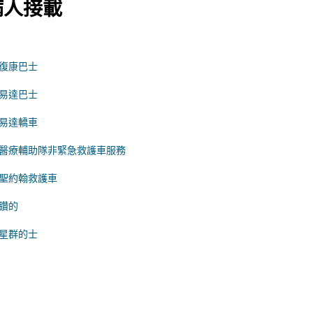
病人接載
復康巴士
易達巴士
易達轎車
醫療輔助隊非緊急救護車服務
聖約翰救護車
鑽的
星群的士