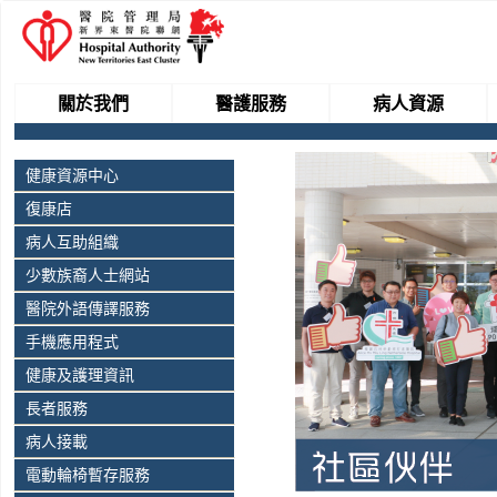
關於我們
醫護服務
病人資源
健康資源中心
復康店
病人互助組織
少數族裔人士網站
醫院外語傳譯服務
手機應用程式
健康及護理資訊
長者服務
病人接載
電動輪椅暫存服務