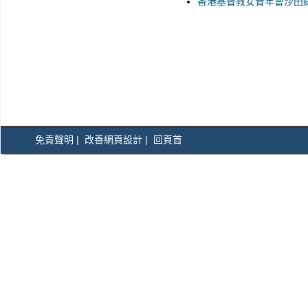
香港基督教女青年會沙田
免責聲明
|
改善網頁設計
|
回頁首