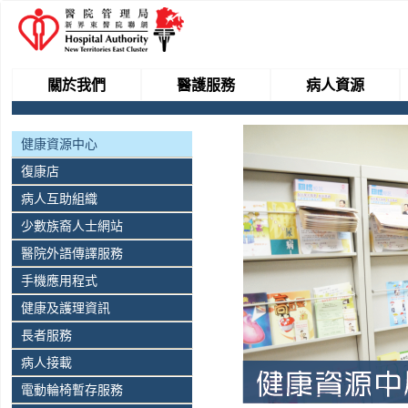
關於我們
醫護服務
病人資源
健康資源中心
復康店
病人互助組織
少數族裔人士網站
醫院外語傳譯服務
手機應用程式
健康及護理資訊
長者服務
病人接載
電動輪椅暫存服務