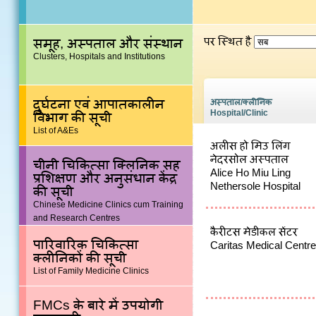
पर स्थित है
समूह, अस्पताल और संस्थान
Clusters, Hospitals and Institutions
दुर्घटना एवं आपातकालीन
अस्पताल/क्लीनिक
Hospital/Clinic
विभाग की सूची
List of A&Es
अलीस हो मिउ लिंग
नेदरसोल अस्पताल
चीनी चिकित्सा क्लिनिक सह
Alice Ho Miu Ling
प्रशिक्षण और अनुसंधान केंद्र
Nethersole Hospital
की सूची
Chinese Medicine Clinics cum Training
and Research Centres
कैरीटस मेडीकल सेंटर
पारिवारिक चिकित्सा
Caritas Medical Centre
क्लीनिकों की सूची
List of Family Medicine Clinics
FMCs के बारे में उपयोगी