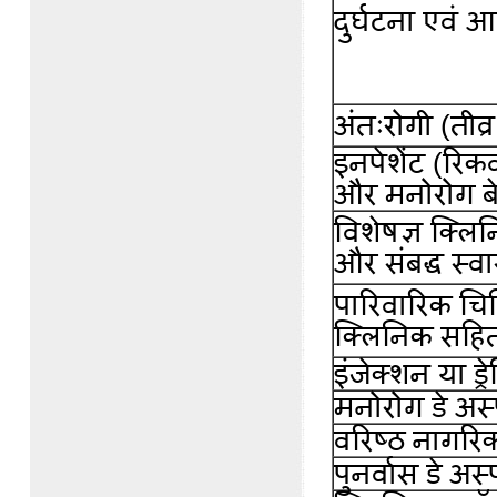
दुर्घटना एवं
अंतःरोगी (तीव्
इनपेशेंट (रिकवर
और मनोरोग ब
विशेषज्ञ क्ल
और संबद्ध स्व
पारिवारिक चि
क्लिनिक सहि
इंजेक्शन या ड्र
मनोरोग डे अस
वरिष्ठ नागरि
पुनर्वास डे अस