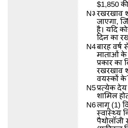
$1,850 की
N३
रखरखाव शु
जाएगा, जि
है। यदि को
दिन का र
N4
बारह वर्ष 
माताओं के
प्रकार का 
रखरखाव शु
वयस्कों के
N5
प्रत्येक द
शामिल होत
N6
लागू (1) 
स्वास्थ्य 
पैथोलॉजी स