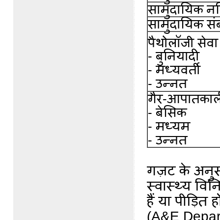
सामुदायिक नर्
सामुदायिक संबद
पैथोलॉजी सेव
- बुनियादी
- मध्यवर्ती
- उन्नत
गैर-आपातकाली
- बेसिक
- मध्यम
- उन्नत
गज़ट के अनुस
स्वास्थ्य विन
हैं या पीड़ि
(A&E Departm