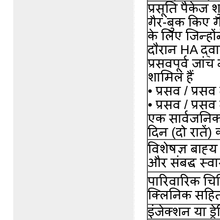
प्रसूति पैकेज श
गैर-बुक किए ग
के लिए जिन्हों
दौरान HA द्वा
प्रसवपूर्व जांच
शामिल हैं
• प्रसव / प्र
• प्रसव / प्रस
एक सार्वजनिक 
दिन (दो रातें)
विशेषज्ञ बाह्
और संबद्ध स्व
पारिवारिक चि
क्लिनिक सहि
इंजेक्शन या ड्र