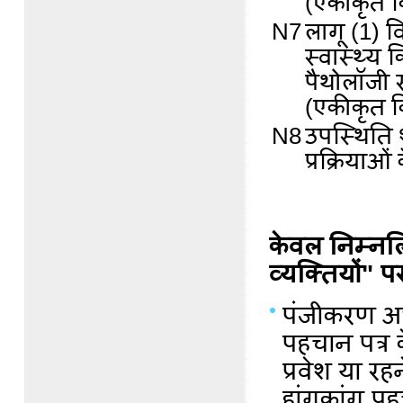
(एकीकृत क
N7
लागू (1) 
स्वास्थ्य 
पैथोलॉजी स
(एकीकृत क
N8
उपस्थिति श
प्रक्रियाओं
केवल निम्नलिख
व्यक्तियों" पर
पंजीकरण अध
पहचान पत्र क
प्रवेश या 
हांगकांग पह