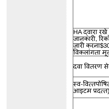
HA द्वारा रखे
जानकारी, रिकॉर्
जारी करना$300 
विकलांगता मूल
दवा वितरण से
स्व-वित्तपोषित
आइटम प्रदत्त