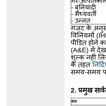
गैर-आपातकाली
- बुनियादी
- मध्यवर्ती
- उन्नत
गज़ट के अनुसा
विनियमों (IHR
पीड़ित होने 
(A&E) में देख
शुल्क नहीं ल
के तहत
निर्द
समय-समय पर
2. प्रमुख सार्
सेवा