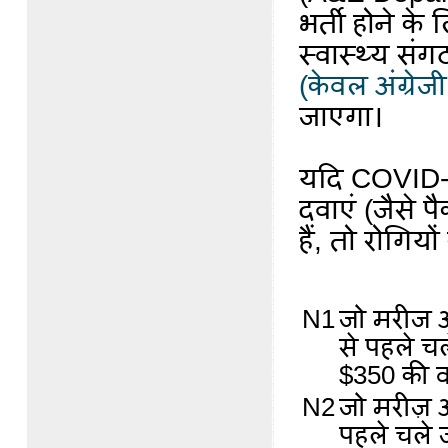
भर्ती होने के
स्वास्थ्य सं
(केवल अंग्रेजी 
जाएगा।
यदि COVID-19
दवाएं (जैसे 
हैं, तो रोगि
N1
जो मरीज आ
से पहले चल
$350 की व
N2
जो मरीज़ 
पहले चले ज