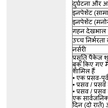
दुर्घटना और
इनपेशेंट (साम
इनपेशेंट (मन
गहन देखभाल व
उच्च निर्भरता 
नर्सरी
प्रसूति पैकेज श
बुक किए गए मा
शामिल हैं
• एक प्रसव-पूर्
• प्रसव / प्र
• प्रसव / प्रस
एक सार्वजनिक 
दिन (दो रातें) 