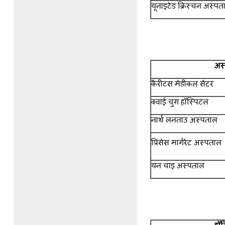
यूनाइटेड क्रिस्चन अस्प
अस
कैरीटस मेडीकल सेंटर
क्वाई चुंग हॉस्पिटल
नार्थ लनताउ अस्पताल
प्रिंसेस मार्गरेट अस्पता
यन चाइ अस्पताल