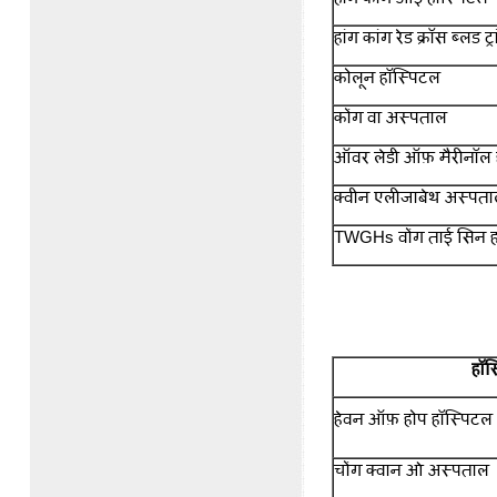
हांग कांग रेड क्रॉस ब्लड ट्
कोलून हॉस्पिटल
कोंग वा अस्पताल
ऑवर लेडी ऑफ़ मैरीनॉल
क्वीन एलीजाबेथ अस्प
TWGHs वोंग ताई सिन 
हॉस
हेवन ऑफ़ होप हॉस्पिट
चोंग क्वान ओ अस्पता