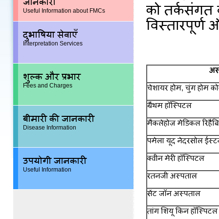
जानकारी
को तर्कसंगत 
Useful Information about FMCs
विस्तारपूर्ण औ
दुभाषिया सेवाएँ
Interpretation Services
अस
शुल्क और प्रभार
Fees and Charges
चेशायर होम, चुंग होम क
ग्रैंथम हॉस्पिटल
बीमारी की जानकारी
मैकलेहोज़ मेडिकल रिहैबि
Disease Information
पमेला यूद नेदरसोल ईस्ट
क्वीन मेरी हॉस्पिटल
उपयोगी जानकारी
Useful Information
रतनजी अस्पताल
सेंट जॉन अस्पताल
तांग शियू किन हॉस्पिटल