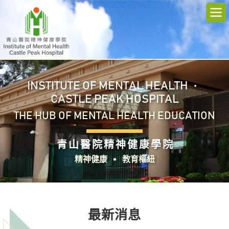
‧
INSTITUTE OF MENTAL HEALTH
CASTLE PEAK HOSPITAL
THE HUB OF MENTAL HEALTH EDUCATION
青 山 醫 院 精 神 健 康 學 院
‧
精神健康
教育樞紐
最新消息