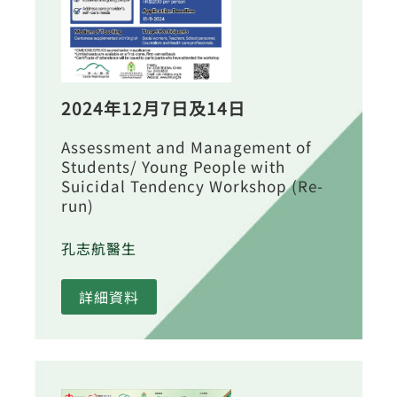
2024年12月7日及14日
Assessment and Management of
Students/ Young People with
Suicidal Tendency Workshop (Re-
run)
孔志航醫生
詳細資料