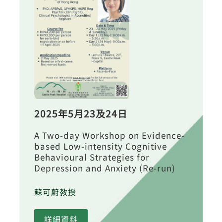
2025年5月23及24日
A Two-day Workshop on Evidence-
based Low-intensity Cognitive
Behavioural Strategies for
Depression and Anxiety (Re-run)
蘇可蔚教授
詳細資料