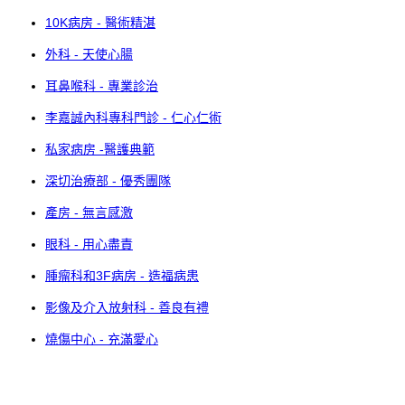
10K病房 - 醫術精湛
外科 - 天使心腸
耳鼻喉科 - 專業診治
李嘉誠內科專科門診 - 仁心仁術
私家病房 -醫護典範
深切治療部 - 優秀團隊
產房 - 無言感激
眼科 - 用心盡責
腫瘤科和3F病房 - 造福病患
影像及介入放射科 - 善良有禮
燒傷中心 - 充滿愛心