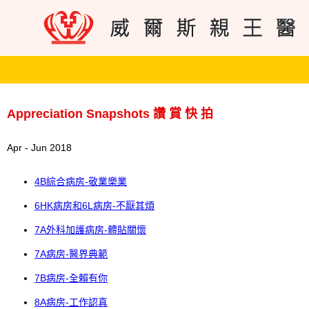
Appreciation Snapshots 讚 賞 快 拍
Apr - Jun 2018
4B綜合病房-敬業樂業
6HK病房和6L病房-不厭其煩
7A外科加護病房-體貼關懷
7A病房-醫界典範
7B病房-全賴有你
8A病房-工作認真