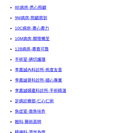
8E病房-悉心照顧
9M病房-照顧周到
10C病房-盡心盡力
10M病房-關懷備至
12B病房-盡責可靠
手術室-適切護理
李嘉誠內科診所-態度友善
李嘉誠骨科診所-細心專業
李嘉誠婦產科診所-手術精湛
足病診療部-仁心仁術
急症室-救急扶危
眼科-醫術高明
精神科-濟世為懷