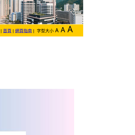
|
首頁
|
網頁指南
| 字型大小