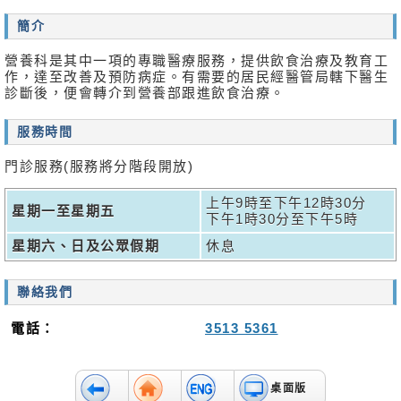
消
簡介
息
及
營養科是其中一項的專職醫療服務，提供飲食治療及教育工
活
作，達至改善及預防病症。有需要的居民經醫管局轄下醫生
動
診斷後，便會轉介到營養部跟進飲食治療。
關
服務時間
於
我
門診服務(服務將分階段開放)
們
上午9時至下午12時30分
星期一至星期五
聯
下午1時30分至下午5時
絡
星期六、日及公眾假期
休息
我
們
聯絡我們
免
責
電話：
3513 5361
聲
明
桌面版