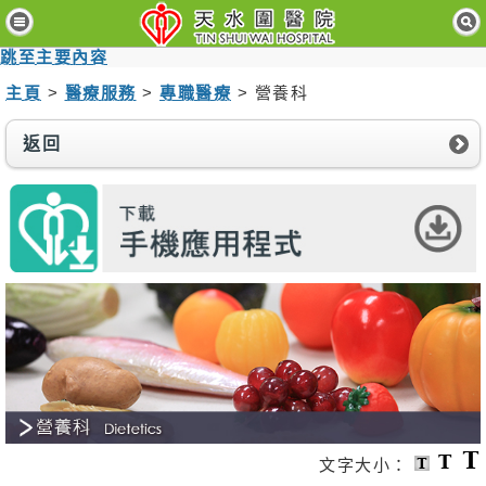
主
頁
跳至主要內容
主頁
>
醫療服務
>
專職醫療
> 營養科
病
人
與
返回
訪
客
醫
療
服
務
醫
護
專
業
人
員
文字大小：