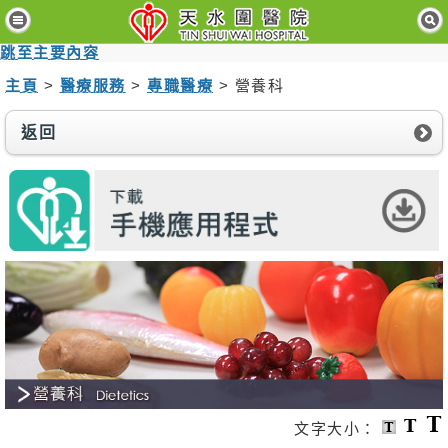
主
頁
跳至主要內容
主頁
>
醫療服務
>
專職醫療
> 營養科
病
人
與
返回
訪
客
醫
療
服
務
醫
護
專
業
人
員
文字大小：