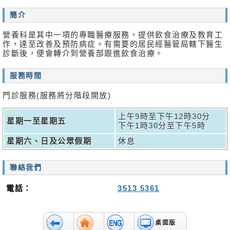
消
簡介
息
及
營養科是其中一項的專職醫療服務，提供飲食治療及教育工
活
作，達至改善及預防病症。有需要的居民經醫管局轄下醫生
動
診斷後，便會轉介到營養部跟進飲食治療。
關
服務時間
於
我
門診服務(服務將分階段開放)
們
上午9時至下午12時30分
星期一至星期五
聯
下午1時30分至下午5時
絡
星期六、日及公眾假期
休息
我
們
聯絡我們
免
責
電話：
3513 5361
聲
明
桌面版