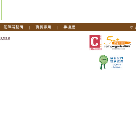
|
無障礙聲明
|
職員專用
|
手機版
©