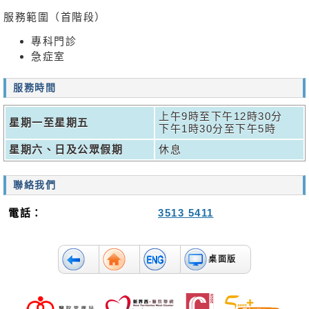
無
障
服務範圍（首階段）
礙
專科門診
聲
急症室
明
職
服務時間
員
專
上午9時至下午12時30分
星期一至星期五
用
下午1時30分至下午5時
星期六、日及公眾假期
休息
聯絡我們
電話：
3513 5411
桌面版