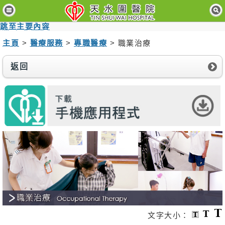
主
頁
跳至主要內容
主頁
>
醫療服務
>
專職醫療
> 職業治療
病
人
與
返回
訪
客
醫
療
服
務
醫
護
專
業
人
員
文字大小：