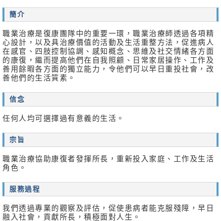
消
簡介
息
及
職業治療是復康團隊中的重要一環，職業治療師透過各項精
活
心設計，以及具治療價值的活動及生活重整方法，促進病人
動
在感官、四肢控制協調、感知概念、思維及社交情緒各方面
的康復，繼而提高他們在自我照顧、日常家居操作、工作及
關
善用餘暇各方面的獨立能力，令他們可以早日重投社會，改
於
善他們的生活質素。
我
們
信念
任何人均可選擇過有意義的生活。
聯
絡
我
宗旨
們
職業治療協助康復者發揮所長，重新投入家庭、工作及生活
角色。
免
責
服務過程
聲
明
我們透過專業的觀察及評估，促使患病者能克服殘障，早日
融入社會，貢獻所長，積極面對人生。