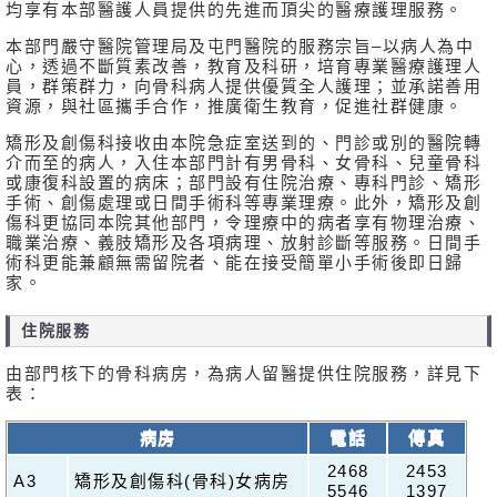
均享有本部醫護人員提供的先進而頂尖的醫療護理服務。
本部門嚴守醫院管理局及屯門醫院的服務宗旨–以病人為中
心，透過不斷質素改善，教育及科研，培育專業醫療護理人
員，群策群力，向骨科病人提供優質全人護理；並承諾善用
資源，與社區攜手合作，推廣衛生教育，促進社群健康。
矯形及創傷科接收由本院急症室送到的、門診或別的醫院轉
介而至的病人，入住本部門計有男骨科、女骨科、兒童骨科
或康復科設置的病床；部門設有住院治療、專科門診、矯形
手術、創傷處理或日間手術科等專業理療。此外，矯形及創
傷科更協同本院其他部門，令理療中的病者享有物理治療、
職業治療、義肢矯形及各項病理、放射診斷等服務。日間手
術科更能兼顧無需留院者、能在接受簡單小手術後即日歸
家。
住院服務
由部門核下的骨科病房，為病人留醫提供住院服務，詳見下
表：
病房
電話
傳真
2468
2453
A3
矯形及創傷科(骨科)女病房
5546
1397