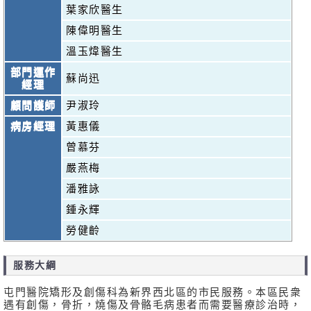
葉家欣醫生
陳偉明醫生
溫玉煒醫生
部門運作
蘇尚迅
經理
顧問護師
尹淑玲
病房經理
黃惠儀
曾慕芬
嚴燕梅
潘雅詠
鍾永輝
勞健齡
服務大綱
屯門醫院矯形及創傷科為新界西北區的市民服務。本區民衆
遇有創傷，骨折，燒傷及骨骼毛病患者而需要醫療診治時，