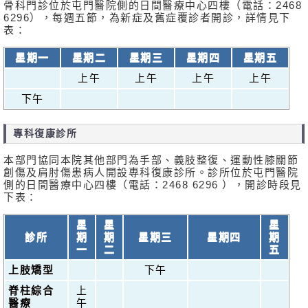
骨科門診位於屯門醫院側的日間醫療中心四樓（電話：2468
6296），每週五節，為新症及舊症覆診者開診，詳情見下
表：
星期一
星期二
星期三
星期四
星期五
上午
上午
上午
上午
下午
專科復康診所
本部門協同本院其他部門為手部、義肢整復、運動性膝關節
創傷及肩肘傷患病人開設專科復康診所。診所位於屯門醫院
側的日間醫療中心四樓（電話：2468 6296 ），開診時段見
下表：
星
星
星
診所
期
期
星期三
星期四
期
一
二
五
上肢矯型
下午
脊柱綜合
上
醫療
午