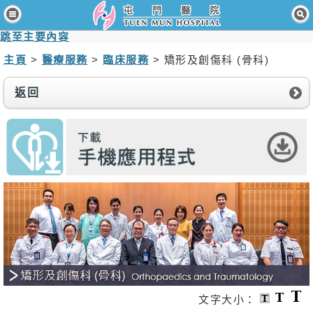
主頁
跳至主要內容
病人與訪客
主頁
>
醫療服務
>
臨床服務
> 矯形及創傷科 (骨科)
醫療服務
返回
醫護專業人員
消息及活動
關於我們
聯絡我們
免責聲明
無障礙聲明
職員專用
文字大小：