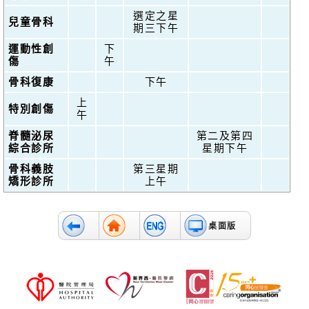
選定之星
兒童骨科
期三下午
運動性創
下
傷
午
骨科復康
下午
上
特別創傷
午
脊髓泌尿
第二及第四
綜合診所
星期下午
骨科義肢
第三星期
矯形診所
上午
桌面版