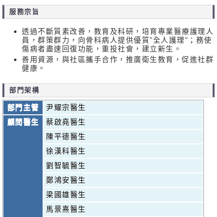
服務宗旨
透過不斷質素改善，教育及科研，培育專業醫療護理人
員，群策群力，向骨科病人提供優質"全人護理"；務使
傷病者盡速回復功能，重投社會，建立新生。
善用資源，與社區攜手合作，推廣衛生教育，促進社群
健康。
部門架構
部門主管
尹耀宗醫生
顧問醫生
蔡啟堯醫生
陳平德醫生
徐漢科醫生
劉智毓醫生
鄭鴻安醫生
梁國雄醫生
馬景熹醫生