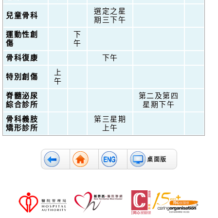
選定之星
兒童骨科
期三下午
運動性創
下
傷
午
骨科復康
下午
上
特別創傷
午
脊髓泌尿
第二及第四
綜合診所
星期下午
骨科義肢
第三星期
矯形診所
上午
桌面版