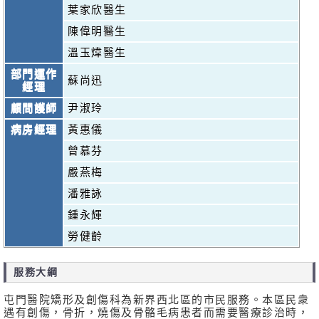
葉家欣醫生
陳偉明醫生
溫玉煒醫生
部門運作
蘇尚迅
經理
顧問護師
尹淑玲
病房經理
黃惠儀
曾慕芬
嚴燕梅
潘雅詠
鍾永輝
勞健齡
服務大綱
屯門醫院矯形及創傷科為新界西北區的市民服務。本區民衆
遇有創傷，骨折，燒傷及骨骼毛病患者而需要醫療診治時，