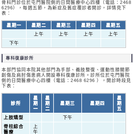
骨科門診位於屯門醫院側的日間醫療中心四樓（電話：2468
6296），每週五節，為新症及舊症覆診者開診，詳情見下
表：
星期一
星期二
星期三
星期四
星期五
上午
上午
上午
上午
下午
專科復康診所
本部門協同本院其他部門為手部、義肢整復、運動性膝關節
創傷及肩肘傷患病人開設專科復康診所。診所位於屯門醫院
側的日間醫療中心四樓（電話：2468 6296 ），開診時段見
下表：
星
星
星
診所
期
期
星期三
星期四
期
一
二
五
上肢矯型
下午
脊柱綜合
上
醫療
午