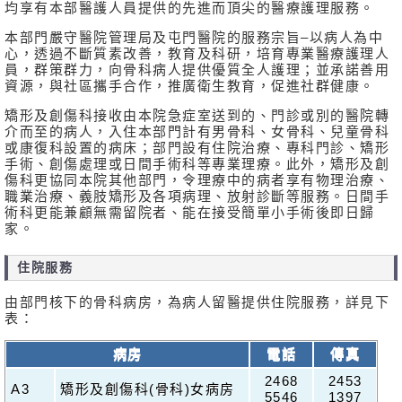
均享有本部醫護人員提供的先進而頂尖的醫療護理服務。
本部門嚴守醫院管理局及屯門醫院的服務宗旨–以病人為中
心，透過不斷質素改善，教育及科研，培育專業醫療護理人
員，群策群力，向骨科病人提供優質全人護理；並承諾善用
資源，與社區攜手合作，推廣衛生教育，促進社群健康。
矯形及創傷科接收由本院急症室送到的、門診或別的醫院轉
介而至的病人，入住本部門計有男骨科、女骨科、兒童骨科
或康復科設置的病床；部門設有住院治療、專科門診、矯形
手術、創傷處理或日間手術科等專業理療。此外，矯形及創
傷科更協同本院其他部門，令理療中的病者享有物理治療、
職業治療、義肢矯形及各項病理、放射診斷等服務。日間手
術科更能兼顧無需留院者、能在接受簡單小手術後即日歸
家。
住院服務
由部門核下的骨科病房，為病人留醫提供住院服務，詳見下
表：
病房
電話
傳真
2468
2453
A3
矯形及創傷科(骨科)女病房
5546
1397