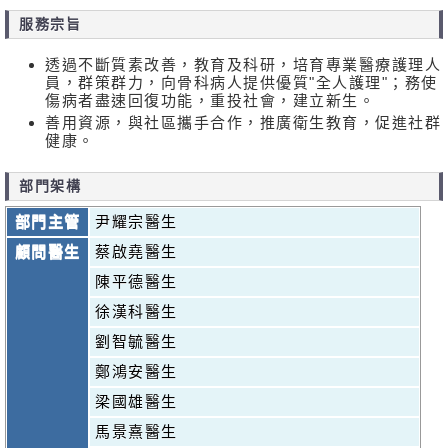
服務宗旨
透過不斷質素改善，教育及科研，培育專業醫療護理人
員，群策群力，向骨科病人提供優質"全人護理"；務使
傷病者盡速回復功能，重投社會，建立新生。
善用資源，與社區攜手合作，推廣衛生教育，促進社群
健康。
部門架構
部門主管
尹耀宗醫生
顧問醫生
蔡啟堯醫生
陳平德醫生
徐漢科醫生
劉智毓醫生
鄭鴻安醫生
梁國雄醫生
馬景熹醫生