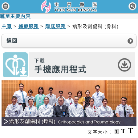
主頁
跳至主要內容
病人與訪客
主頁
>
醫療服務
>
臨床服務
> 矯形及創傷科 (骨科)
醫療服務
返回
醫護專業人員
消息及活動
關於我們
聯絡我們
免責聲明
無障礙聲明
職員專用
文字大小：