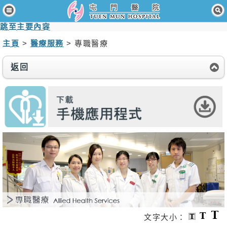
主頁
跳至主要內容
病人與訪客
主頁
>
醫療服務
> 專職醫療
醫療服務
返回
醫護專業人員
消息及活動
關於我們
聯絡我們
免責聲明
無障礙聲明
職員專用
文字大小：