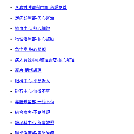
李嘉誠腫瘤科門診-慈愛友善
足病診療部-悉心醫治
抽血中心-熱心細緻
物理治療部-耐心鼓勵
急症室-貼心關顧
病人資源中心和復康店-耐心解答
產房-適切護理
眼科中心-平易近人
碎石中心-無微不至
義肢矯型部-一絲不苟
綜合病房-不厭其煩
糖尿科中心-態度誠懇
職業治療部-專業治療