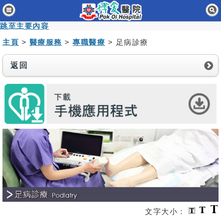
主頁
跳至主要內容
病人與訪客
主頁
>
醫療服務
>
專職醫療
> 足病診療
醫療服務
返回
醫護專業人員
消息及活動
關於我們
聯絡我們
免責聲明
無障礙聲明
職員專用
文字大小：