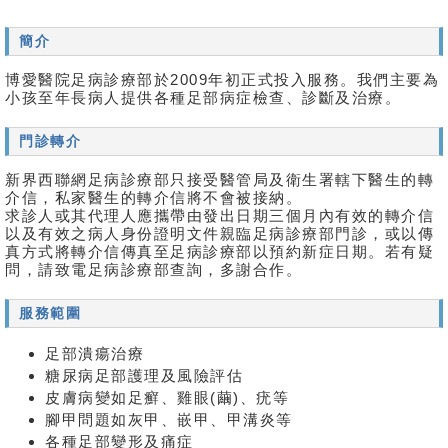
簡介
博愛醫院足病診療部於2009年初正式投入服務。我們主要為
小孩至年長病人提供各種足部病症檢查、診斷及治療。
門診轉介
新界西聯網足病診療部只接受醫管局及衛生署轄下醫生的轉
介信，私家醫生的轉介信將不會被接納。
求診人或其代理人應攜帶由發出日期三個月內有效的轉介信
以及有效之病人身份證明文件親臨足病診療部門診，或以傳
真方式將轉介信傳真至足病診療部以預約新症日期。若有疑
問，請致電足病診療部查詢，多謝合作。
服務範圍
足部潰瘍治療
糖尿病足部護理及風險評估
皮膚病變如足癬、雞眼(繭)、疣等
腳甲問題如灰甲、嵌甲、甲溝炎等
各種足部變形及痛症