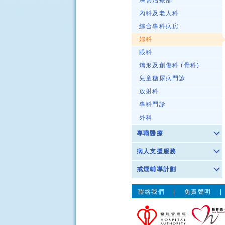
深切治療部
內科及老人科
綜合專科病房
婦科
眼科
矯形及創傷科 (骨科)
兒童糖尿病門診
放射科
專科門診
外科
專職醫療
病人支援服務
戒煙輔導計劃
聯絡我們
|
免責聲明