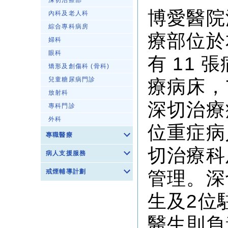
深切治療部
博愛醫院
內科及老人科
綜合專科病房
療部位於
婦科
眼科
有 11
矯形及創傷科 (骨科)
兒童糖尿病門診
療病床，
放射科
深切治療
專科門診
外科
位重症病
專職醫療
切治療科
病人支援服務
戒煙輔導計劃
管理。深
生及2位
醫生則負