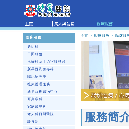
主頁
>
醫療服務
>
臨床服
臨床服務
急症科
日間服務
麻醉科及手術室服務部
新界西乳腺專科
臨床病理學
社康護理服務
新界西糖尿病中心
耳鼻喉科
家庭醫學科
服務簡
老人科日間醫院
護養院