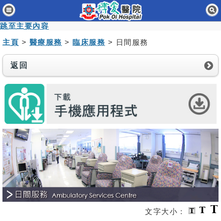
主頁
跳至主要內容
病人與訪客
主頁
>
醫療服務
>
臨床服務
> 日間服務
醫療服務
返回
醫護專業人員
消息及活動
關於我們
聯絡我們
免責聲明
無障礙聲明
職員專用
文字大小：