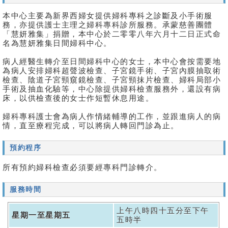
本中心主要為新界西婦女提供婦科專科之診斷及小手術服
務，亦提供護士主理之婦科專科診所服務。承蒙慈善團體
「慧妍雅集」捐贈，本中心於二零零八年六月十二日正式命
名為慧妍雅集日間婦科中心。
病人經醫生轉介至日間婦科中心的女士，本中心會按需要地
為病人安排婦科超聲波檢查、子宮鏡手術、子宮內膜抽取術
檢查、陰道子宮頸窺鏡檢查、子宮頸抹片檢查、婦科局部小
手術及抽血化驗等，中心除提供婦科檢查服務外，還設有病
床，以供檢查後的女士作短暫休息用途。
婦科專科護士會為病人作情緒輔導的工作，並跟進病人的病
情，直至療程完成，可以將病人轉回門診為止。
預約程序
所有預約婦科檢查必須要經專科門診轉介。
服務時間
上午八時四十五分至下午
星期一至星期五
五時半