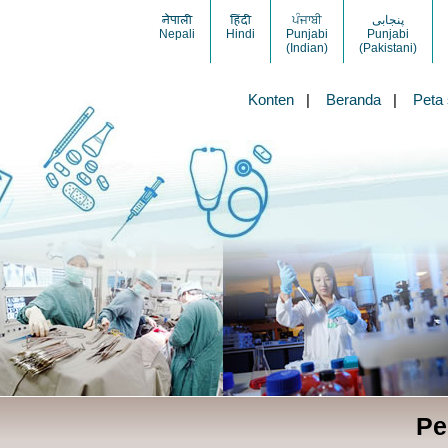
नेपाली
हिंदी
ਪੰਜਾਬੀ
پنجابی
Nepali
Hindi
Punjabi
Punjabi
(Indian)
(Pakistani)
Konten
|
Beranda
|
Peta 
Pe