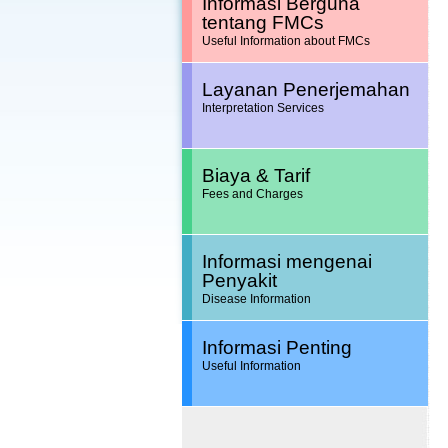
Informasi Berguna
tentang FMCs
Useful Information about FMCs
Layanan Penerjemahan
Interpretation Services
Biaya & Tarif
Fees and Charges
Informasi mengenai
Penyakit
Disease Information
Informasi Penting
Useful Information