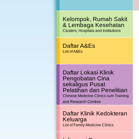
Kelompok, Rumah Sakit
& Lembaga Kesehatan
Clusters, Hospitals and Institutions
Daftar A&Es
List of A&Es
Daftar Lokasi Klinik
Pengobatan Cina
sekaligus Pusat
Pelatihan dan Penelitian
Chinese Medicine Clinics cum Training
and Research Centres
Daftar Klinik Kedokteran
Keluarga
List of Family Medicine Clinics