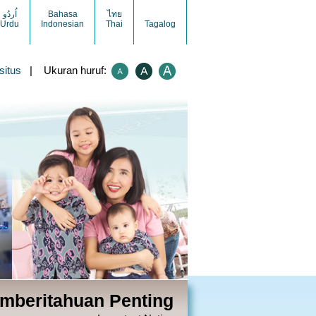
اُردُو
Bahasa
ไทย
Urdu
Indonesian
Thai
Tagalog
situs
| Ukuran huruf:
mberitahuan Penting