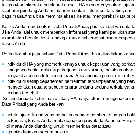
telepon/fax, alamat atau alamat e-mail. HA akan menyatakan tuju
saat mengundang Anda untuk memberikan informasi tersebut, dan 
bagaimana Anda bisa meminta akses ke atau mengoreksi data priba
Ketika Anda memberikan Data Pribadi Anda, pastikan bahwa data ter
Jika Anda lalai untuk memberikan informasi yang kami perlukan atau 
akurat atau bersifat tidak lengkap, maka hal tersebut bisa mempen
kasus Anda.
Perlu diketahui juga bahwa Data Pribadi Anda bisa disediakan kepada
individu di HA yang memerlukannya untuk keperluan yang berkai
langganan berita, aplikasi pekerjaan, kasus Anda, melaksanakan
penyakit atau untuk tujuan di mana Anda diundang untuk memberi
individu di setiap departemen pemerintah terkait/pejabat yang be
menyediakan data tersebut menurut undang-undang terkait, yang 
undang tersebut.
Selain daripada ketentuan di atas, HA hanya akan menggunakan,
Data Pribadi yang Anda berikan:
untuk tujuan-tujuan yang berkaitan dengan pemberian umpan balik,
pekerjaan, kasus Anda, melaksanakan proyek dan/atau survei pe
di mana Anda diundang untuk memberikan data; atau
apabila diizinkan secara hukum.