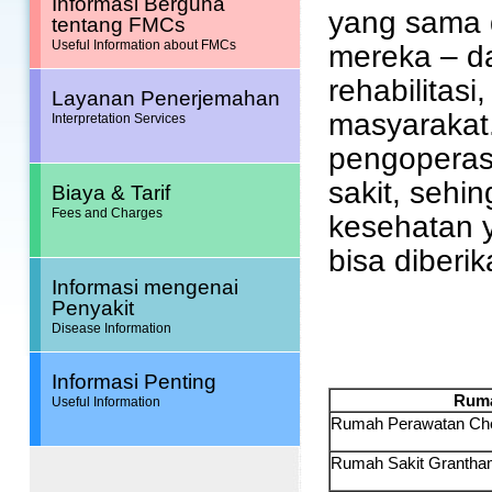
Informasi Berguna
yang sama d
tentang FMCs
Useful Information about FMCs
mereka – da
rehabilitas
Layanan Penerjemahan
masyarakat.
Interpretation Services
pengoperasi
sakit, sehi
Biaya & Tarif
Fees and Charges
kesehatan 
bisa diberi
Informasi mengenai
Penyakit
Disease Information
Informasi Penting
Ruma
Useful Information
Rumah Perawatan Ch
Rumah Sakit Granth