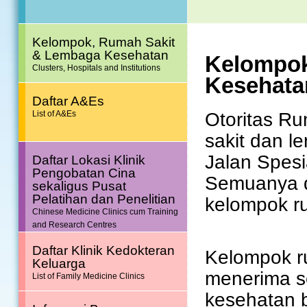
Kelompok, Rumah Sakit
& Lembaga Kesehatan
Kelompok
Clusters, Hospitals and Institutions
Kesehata
Daftar A&Es
Otoritas Ru
List of A&Es
sakit dan 
Jalan Spesi
Daftar Lokasi Klinik
Pengobatan Cina
Semuanya d
sekaligus Pusat
Pelatihan dan Penelitian
kelompok r
Chinese Medicine Clinics cum Training
and Research Centres
Daftar Klinik Kedokteran
Kelompok r
Keluarga
menerima s
List of Family Medicine Clinics
kesehatan b