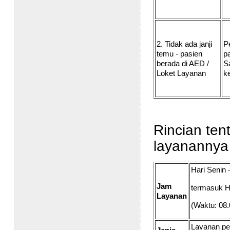
2. Tidak ada janji
P
temu - pasien
p
berada di AED /
S
Loket Layanan
k
Rincian ten
layanannya 
Hari Senin
Jam
termasuk Ha
Layanan
(Waktu: 08.
Layanan pe