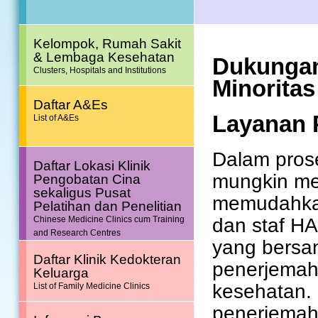
Kelompok, Rumah Sakit
& Lembaga Kesehatan
Dukungan
Clusters, Hospitals and Institutions
Minoritas
Daftar A&Es
Layanan 
List of A&Es
Dalam pros
Daftar Lokasi Klinik
mungkin me
Pengobatan Cina
sekaligus Pusat
memudahkan
Pelatihan dan Penelitian
dan staf HA
Chinese Medicine Clinics cum Training
and Research Centres
yang bersa
Daftar Klinik Kedokteran
penerjemah
Keluarga
kesehatan. 
List of Family Medicine Clinics
penerjemah