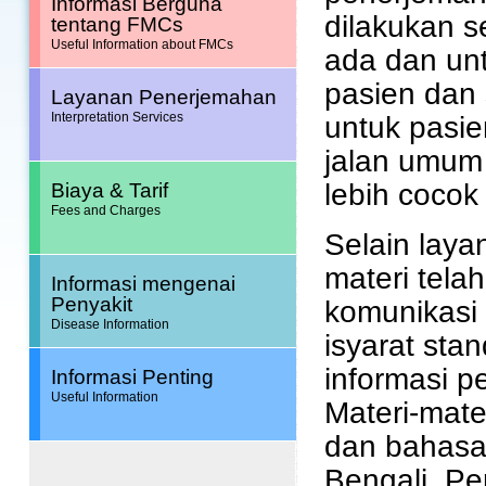
Informasi Berguna
dilakukan s
tentang FMCs
Useful Information about FMCs
ada dan un
pasien dan 
Layanan Penerjemahan
Interpretation Services
untuk pasie
jalan umum 
lebih cocok
Biaya & Tarif
Fees and Charges
Selain lay
materi tela
Informasi mengenai
Penyakit
komunikasi 
Disease Information
isyarat stan
informasi p
Informasi Penting
Useful Information
Materi-mate
dan bahasa-
Bengali, Pe