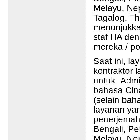
Melayu, Nep
Tagalog, Th
menunjukka
staf HA de
mereka / po
Saat ini, l
kontraktor 
untuk Admin
bahasa Cina
(selain bah
layanan ya
penerjemah
Bengali, Pe
Melayu, Nep