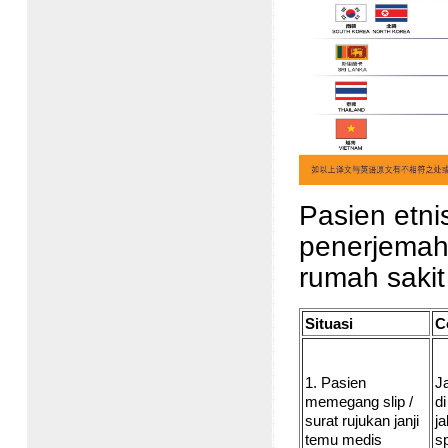
Pasien etn
penerjemah
rumah sakit 
Situasi
C
1. Pasien
J
memegang slip /
di
surat rujukan janji
j
temu medis
sp