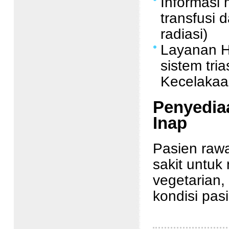
Informasi
transfusi
radiasi)
Layanan HA
sistem tr
Kecelakaa
Penyedia
Inap
Pasien rawa
sakit untu
vegetarian,
kondisi pas