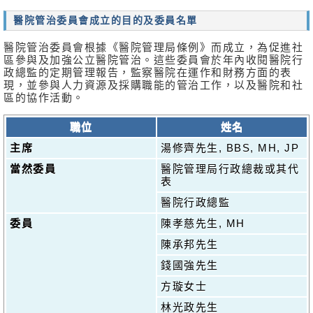
消
醫院管治委員會成立的目的及委員名單
息
及
醫院管治委員會根據《醫院管理局條例》而成立，為促進社
活
區參與及加強公立醫院管治。這些委員會於年內收閱醫院行
動
政總監的定期管理報告，監察醫院在運作和財務方面的表
現，並參與人力資源及採購職能的管治工作，以及醫院和社
關
區的協作活動。
於
我
職位
姓名
們
主席
湯修齊先生, BBS, MH, JP
聯
當然委員
醫院管理局行政總裁或其代
表
絡
我
醫院行政總監
們
委員
陳孝慈先生, MH
免
陳承邦先生
責
錢國強先生
聲
明
方璇女士
林光政先生