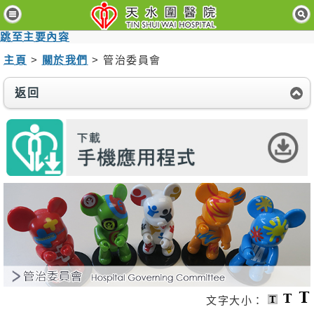
主
頁
跳至主要內容
主頁
>
關於我們
> 管治委員會
病
人
與
返回
訪
客
醫
療
服
務
醫
護
專
業
人
員
文字大小：